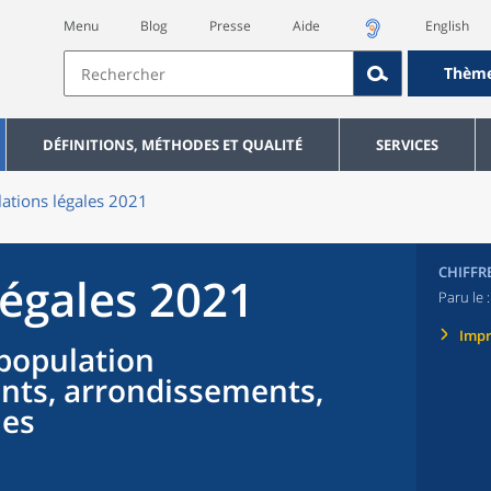
Menu
Blog
Presse
Aide
English
Thèm
DÉFINITIONS, MÉTHODES ET QUALITÉ
SERVICES
ations légales 2021
CHIFFR
légales 2021
Paru le 
Imp
population
nts, arrondissements,
nes