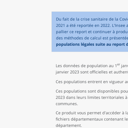
Du fait de la crise sanitaire de la Co
2021 a été reportée en 2022. L'Insee
pallier ce report et continuer à prod
des méthodes de calcul est présenté
populations légales suite au report 
er
Les données de population au 1
janv
janvier 2023 sont officielles et authen
Ces populations entrent en vigueur a
Ces populations sont disponibles pour
2023 dans leurs limites territoriales 
communes.
Ce produit vous permet d'accéder à l
fichiers départementaux contenant les
département.