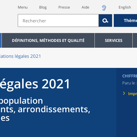
Menu
Blog
Presse
Aide
English
Thèm
DÉFINITIONS, MÉTHODES ET QUALITÉ
SERVICES
ations légales 2021
CHIFFR
légales 2021
Paru le 
Imp
population
nts, arrondissements,
nes