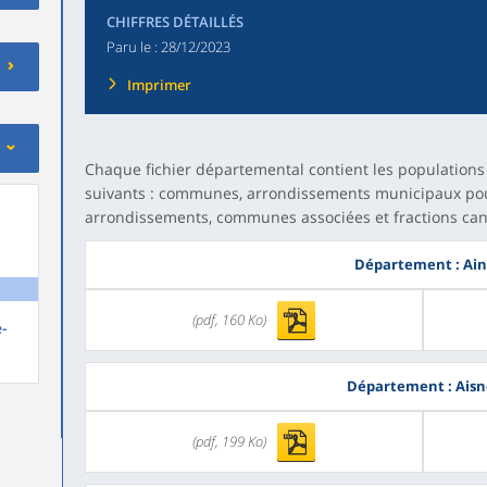
CHIFFRES DÉTAILLÉS
Paru le :
28/12/2023
Imprimer
Chaque fichier départemental contient les population
suivants : communes, arrondissements municipaux pour 
arrondissements, communes associées et fractions c
Département : Ain
(pdf, 160 Ko)
e-
Département : Aisn
(pdf, 199 Ko)