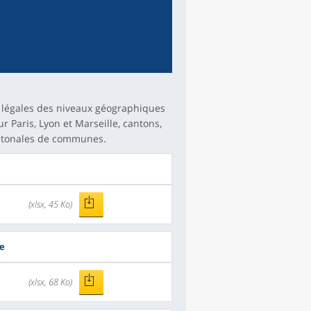
s légales des niveaux géographiques
Paris, Lyon et Marseille, cantons,
antonales de communes.
(xlsx, 45 Ko)
e
(xlsx, 68 Ko)