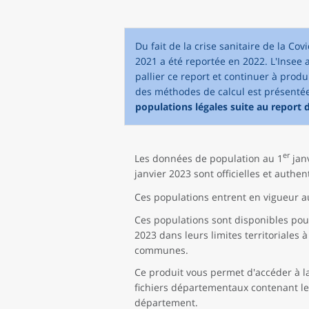
Du fait de la crise sanitaire de la Co
2021 a été reportée en 2022. L'Insee
pallier ce report et continuer à prod
des méthodes de calcul est présenté
populations légales suite au report 
er
Les données de population au 1
janv
janvier 2023 sont officielles et authen
Ces populations entrent en vigueur a
Ces populations sont disponibles pour
2023 dans leurs limites territoriales 
communes.
Ce produit vous permet d'accéder à l
fichiers départementaux contenant les
département.