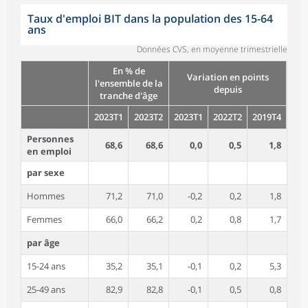
Taux d'emploi BIT dans la population des 15-64
ans
Données CVS, en moyenne trimestrielle
En % de
Variation en points
l'ensemble de la
depuis
tranche d'âge
2023T1
2023T2
2023T1
2022T2
2019T4
Personnes
68,6
68,6
0,0
0,5
1,8
en emploi
par sexe
Hommes
71,2
71,0
-0,2
0,2
1,8
Femmes
66,0
66,2
0,2
0,8
1,7
par âge
15-24 ans
35,2
35,1
-0,1
0,2
5,3
25-49 ans
82,9
82,8
-0,1
0,5
0,8