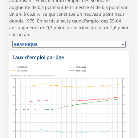
auparavant. Enfin, le taux d’emploi des 50-64 ans
augmente de 0,3 point sur le trimestre et de 0,8 point sur
un an, à 66,8 %, ce qui constitue un nouveau point haut
depuis 1975. En particulier, le taux d’emploi des 55-64
ans augmente de 0,7 point sur le trimestre et de 1,6 point
sur un an.
Taux d'emploi par âge
symboles_defaut.xml,
15-24 ans
15-64 ans
25-49 ans
50-64 ans
données CVS en moyenne trimestrielle, en %
90
90
80
80
70
70
60
60
50
50
40
40
30
30