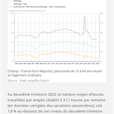
Chômage
Chômage + halo
contrainte sur l'offre de travail (chômage + halo + sous-emploi)
données CVS en moyenne trimestrielle, en %
30,0
30,0
25,0
25,0
20,0
20,0
15,0
15,0
10,0
10,0
5,0
5,0
2003
2004
2005
2006
2007
2008
2009
2010
2011
2012
2013
2014
2015
2016
2017
2018
2019
2020
2021
2022
2023
Champ : France hors Mayotte, personnes de 15 à 64 ans vivant
en logement ordinaire
Source : Insee, enquête Emploi
Au deuxième trimestre 2023, le nombre moyen d’heures
travaillées par emploi s’établit à 31,1 heures par semaine
(en données corrigées des variations saisonnières), soit
1,9 % au-dessous de son niveau du deuxième trimestre