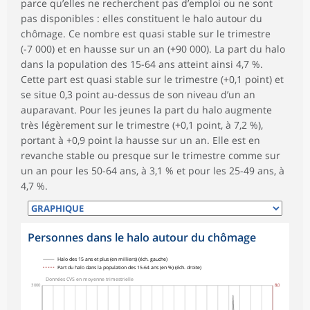
parce qu’elles ne recherchent pas d’emploi ou ne sont
pas disponibles : elles constituent le halo autour du
chômage. Ce nombre est quasi stable sur le trimestre
(-7 000) et en hausse sur un an (+90 000). La part du halo
dans la population des 15-64 ans atteint ainsi 4,7 %.
Cette part est quasi stable sur le trimestre (+0,1 point) et
se situe 0,3 point au-dessus de son niveau d’un an
auparavant. Pour les jeunes la part du halo augmente
très légèrement sur le trimestre (+0,1 point, à 7,2 %),
portant à +0,9 point la hausse sur un an. Elle est en
revanche stable ou presque sur le trimestre comme sur
un an pour les 50-64 ans, à 3,1 % et pour les 25-49 ans, à
4,7 %.
Personnes dans le halo autour du chômage
Halo des 15 ans et plus (en milliers) (éch. gauche)
Part du halo dans la population des 15-64 ans (en %) (éch. droite)
Données CVS en moyenne trimestrielle
3 000
8,0