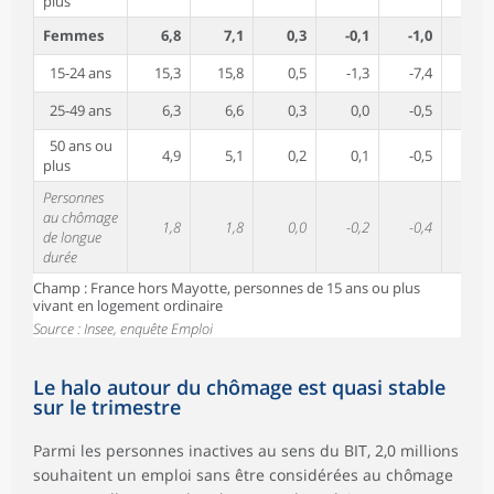
plus
Femmes
6,8
7,1
0,3
-0,1
-1,0
1 0
15-24 ans
15,3
15,8
0,5
-1,3
-7,4
24
25-49 ans
6,3
6,6
0,3
0,0
-0,5
57
50 ans ou
4,9
5,1
0,2
0,1
-0,5
24
plus
Personnes
au chômage
1,8
1,8
0,0
-0,2
-0,4
56
de longue
durée
Champ : France hors Mayotte, personnes de 15 ans ou plus
vivant en logement ordinaire
Source : Insee, enquête Emploi
Le halo autour du chômage est quasi stable
sur le trimestre
Parmi les personnes inactives au sens du BIT, 2,0 millions
souhaitent un emploi sans être considérées au chômage