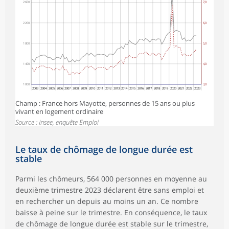
2 600
7,0
2 200
6,0
1 800
5,0
1 400
4,0
1 000
3,0
2003
2004
2005
2006
2007
2008
2009
2010
2011
2012
2013
2014
2015
2016
2017
2018
2019
2020
2021
2022
2023
Champ : France hors Mayotte, personnes de 15 ans ou plus
vivant en logement ordinaire
Source : Insee, enquête Emploi
Le taux de chômage de longue durée est
stable
Parmi les chômeurs, 564 000 personnes en moyenne au
deuxième trimestre 2023 déclarent être sans emploi et
en rechercher un depuis au moins un an. Ce nombre
baisse à peine sur le trimestre. En conséquence, le taux
de chômage de longue durée est stable sur le trimestre,