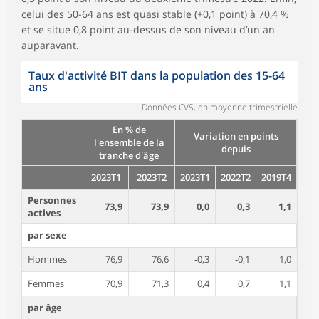
celui des 50-64 ans est quasi stable (+0,1 point) à 70,4 %
et se situe 0,8 point au-dessus de son niveau d’un an
auparavant.
Taux d'activité BIT dans la population des 15-64
ans
Données CVS, en moyenne trimestrielle
En % de
Variation en points
l'ensemble de la
depuis
tranche d'âge
2023T1
2023T2
2023T1
2022T2
2019T4
Personnes
73,9
73,9
0,0
0,3
1,1
actives
par sexe
Hommes
76,9
76,6
-0,3
-0,1
1,0
Femmes
70,9
71,3
0,4
0,7
1,1
par âge