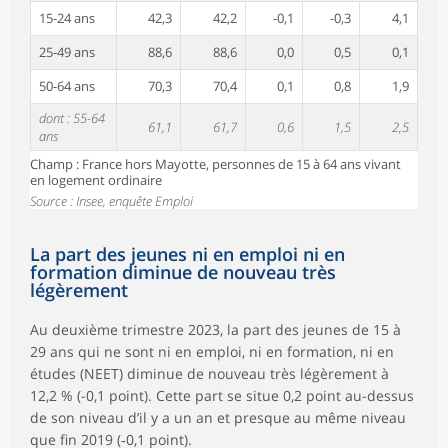
15-24 ans
42,3
42,2
-0,1
-0,3
4,1
25-49 ans
88,6
88,6
0,0
0,5
0,1
50-64 ans
70,3
70,4
0,1
0,8
1,9
dont : 55-64
61,1
61,7
0,6
1,5
2,5
ans
Champ : France hors Mayotte, personnes de 15 à 64 ans vivant
en logement ordinaire
Source : Insee, enquête Emploi
La part des jeunes ni en emploi ni en
formation diminue de nouveau très
légèrement
Au deuxième trimestre 2023, la part des jeunes de 15 à
29 ans qui ne sont ni en emploi, ni en formation, ni en
études (NEET) diminue de nouveau très légèrement à
12,2 % (-0,1 point). Cette part se situe 0,2 point au-dessus
de son niveau d’il y a un an et presque au même niveau
que fin 2019 (‑0,1 point).