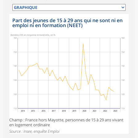
Part des jeunes de 15 à 29 ans qui ne sont ni en
emploi ni en formation (NEET)
données CVS en moyenne trimestrielle, en %
16,0
16,0
15,0
15,0
14,0
14,0
13,0
13,0
12,0
12,0
11,0
11,0
2014
2015
2016
2017
2018
2019
2020
2021
2022
2023
Champ : France hors Mayotte, personnes de 15 à 29 ans vivant
en logement ordinaire
Source : Insee, enquête Emploi