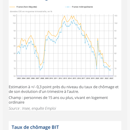
symboles_defaut.xml,
symboles_defaut.xml,rond
France (hors Mayotte)
France métropolitaine
données CVS en moyenne trimestrielle, en %
10,5
10,5
10,0
10,0
9,5
9,5
9,0
9,0
8,5
8,5
8,0
8,0
7,5
7,5
7,0
7,0
6,5
6,5
2003
2004
2005
2006
2007
2008
2009
2010
2011
2012
2013
2014
2015
2016
2017
2018
2019
2020
2021
2022
2023
Estimation à +/- 0,3 point près du niveau du taux de chômage et
de son évolution d'un trimestre à l'autre.
Champ : personnes de 15 ans ou plus, vivant en logement
ordinaire
Source : Insee, enquête Emploi
Taux de chômage BIT