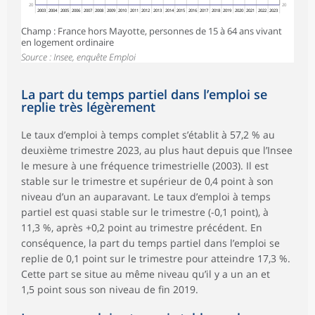
20
20
2003
2004
2005
2006
2007
2008
2009
2010
2011
2012
2013
2014
2015
2016
2017
2018
2019
2020
2021
2022
2023
Champ : France hors Mayotte, personnes de 15 à 64 ans vivant
en logement ordinaire
Source : Insee, enquête Emploi
La part du temps partiel dans l’emploi se
replie très légèrement
Le taux d’emploi à temps complet s’établit à 57,2 % au
deuxième trimestre 2023, au plus haut depuis que l’Insee
le mesure à une fréquence trimestrielle (2003). Il est
stable sur le trimestre et supérieur de 0,4 point à son
niveau d’un an auparavant. Le taux d’emploi à temps
partiel est quasi stable sur le trimestre (-0,1 point), à
11,3 %, après +0,2 point au trimestre précédent. En
conséquence, la part du temps partiel dans l’emploi se
replie de 0,1 point sur le trimestre pour atteindre 17,3 %.
Cette part se situe au même niveau qu’il y a un an et
1,5 point sous son niveau de fin 2019.