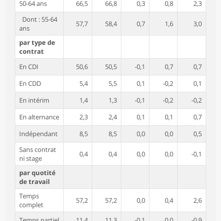
50-64 ans
66,5
66,8
0,3
0,8
2,3
Dont : 55-64
57,7
58,4
0,7
1,6
3,0
ans
par type de
contrat
En CDI
50,6
50,5
-0,1
0,7
0,7
En CDD
5,4
5,5
0,1
-0,2
0,1
En intérim
1,4
1,3
-0,1
-0,2
-0,2
En alternance
2,3
2,4
0,1
0,1
0,7
Indépendant
8,5
8,5
0,0
0,0
0,5
Sans contrat
0,4
0,4
0,0
0,0
-0,1
ni stage
par quotité
de travail
Temps
57,2
57,2
0,0
0,4
2,6
complet
Temps partiel
11,4
11,3
-0,1
0,0
-0,9