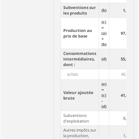
Subventions sur
(b)
1,1
les produits
(c)
=
Production au
(a)
97,4
prix de base
+
(b)
Consommations
intermédiaires,
(d)
55,8
dont :
achats
46,8
(e)
=
Valeur ajoutée
(c)
41,6
brute
-
(d)
Subventions
8,2
d'exploitation
Autres impôts sur
la production,
1,8