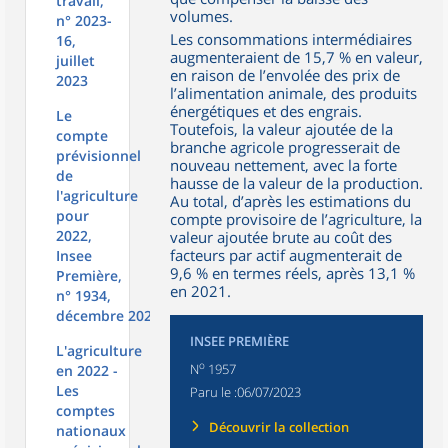
travail,
volumes.
n° 2023-
Les consommations intermédiaires
16,
augmenteraient de 15,7 % en valeur,
juillet
en raison de l’envolée des prix de
2023
l’alimentation animale, des produits
énergétiques et des engrais.
Le
Toutefois, la valeur ajoutée de la
compte
branche agricole progresserait de
prévisionnel
nouveau nettement, avec la forte
de
hausse de la valeur de la production.
l'agriculture
Au total, d’après les estimations du
pour
compte provisoire de l’agriculture, la
2022,
valeur ajoutée brute au coût des
facteurs par actif augmenterait de
Insee
9,6 % en termes réels, après 13,1 %
Première,
en 2021.
n° 1934,
décembre 2022
INSEE PREMIÈRE
L'agriculture
o
N
1957
en 2022 -
Les
Paru le :
06/07/2023
comptes
Découvrir la collection
nationaux