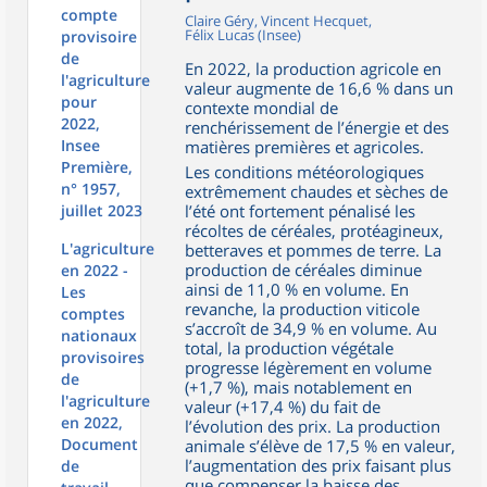
compte
Claire Géry, Vincent Hecquet,
Félix Lucas (Insee)
provisoire
de
En 2022, la production agricole en
l'agriculture
valeur augmente de 16,6 % dans un
pour
contexte mondial de
2022,
renchérissement de l’énergie et des
Insee
matières premières et agricoles.
Première,
Les conditions météorologiques
n° 1957,
extrêmement chaudes et sèches de
juillet 2023
l’été ont fortement pénalisé les
récoltes de céréales, protéagineux,
L'agriculture
betteraves et pommes de terre. La
production de céréales diminue
en 2022 -
ainsi de 11,0 % en volume. En
Les
revanche, la production viticole
comptes
s’accroît de 34,9 % en volume. Au
nationaux
total, la production végétale
provisoires
progresse légèrement en volume
de
(+1,7 %), mais notablement en
l'agriculture
valeur (+17,4 %) du fait de
en 2022,
l’évolution des prix. La production
Document
animale s’élève de 17,5 % en valeur,
l’augmentation des prix faisant plus
de
que compenser la baisse des