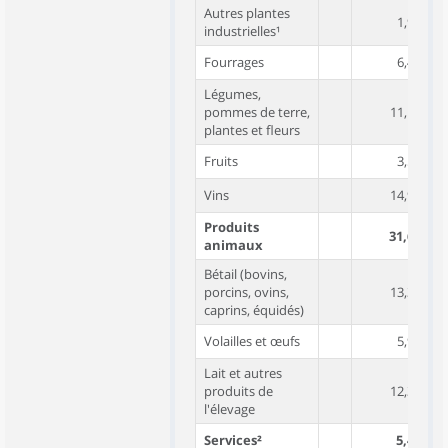
Autres plantes
1,9
industrielles¹
Fourrages
6,4
Légumes,
pommes de terre,
11,1
plantes et fleurs
Fruits
3,5
Vins
14,9
Produits
31,6
animaux
Bétail (bovins,
porcins, ovins,
13,3
caprins, équidés)
Volailles et œufs
5,9
Lait et autres
produits de
12,3
l'élevage
Services²
5,4