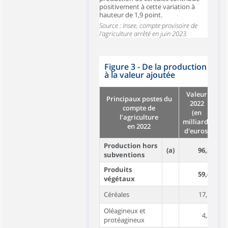
positivement à cette variation à
hauteur de 1,9 point.
Source : Insee, compte provisoire de
l’agriculture arrêté en juin 2023.
Figure 3 - De la production
à la valeur ajoutée
Valeur
É
Principaux postes du
2022
compte de
(en
l’agriculture
milliards
en 2022
Vo
d'euros)
Production hors
(a)
96,3
subventions
Produits
59,4
végétaux
Céréales
17,1
Oléagineux et
4,3
protéagineux