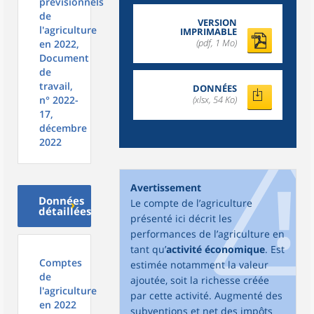
prévisionnels
de
VERSION
l'agriculture
IMPRIMABLE
(pdf, 1 Mo)
en 2022,
Document
de
travail,
DONNÉES
n° 2022-
(xlsx, 54 Ko)
17,
décembre
2022
Avertissement
Données
Le compte de l’agriculture
détaillées
présenté ici décrit les
performances de l’agriculture en
tant qu’
activité économique
. Est
Comptes
estimée notamment la valeur
de
ajoutée, soit la richesse créée
l'agriculture
par cette activité. Augmenté des
en 2022
subventions et net des impôts