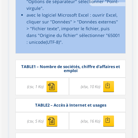
"Options de séparateur" sélectionner "Point-
virgule".
avec le logiciel Microsoft Excel : ouvrir Excel,
cliquer sur "Données" > "Données externes"
> "Fichier texte", importer le fichier, puis
dans "Origine du fichier" sélectionner "65001
: unicode(UTF-8)".
TABLE1
– Nombre de sociétés, chiffre d'affaires et
emploi
(csv, 1 Ko)
(xlsx, 10 Ko)
TABLE2
– Accès à Internet et usages
(csv, 5 Ko)
(xlsx, 16 Ko)