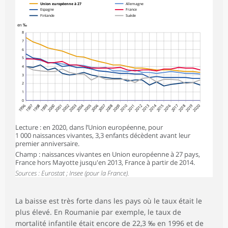
Union européenne à 27
Allemagne
Espagne
France
Finlande
Suède
en ‰
8
7
6
5
4
3
2
1
0
1996
1997
1998
1999
2000
2001
2002
2003
2004
2005
2006
2007
2008
2009
2010
2011
2012
2013
2014
2015
2016
2017
2018
2019
2020
Lecture : en 2020, dans l’Union européenne, pour
1 000 naissances vivantes, 3,3 enfants décèdent avant leur
premier anniversaire.
Champ : naissances vivantes en Union européenne à 27 pays,
France hors Mayotte jusqu'en 2013, France à partir de 2014.
Sources : Eurostat ; Insee (pour la France).
La baisse est très forte dans les pays où le taux était le
plus élevé. En Roumanie par exemple, le taux de
mortalité infantile était encore de 22,3 ‰ en 1996 et de