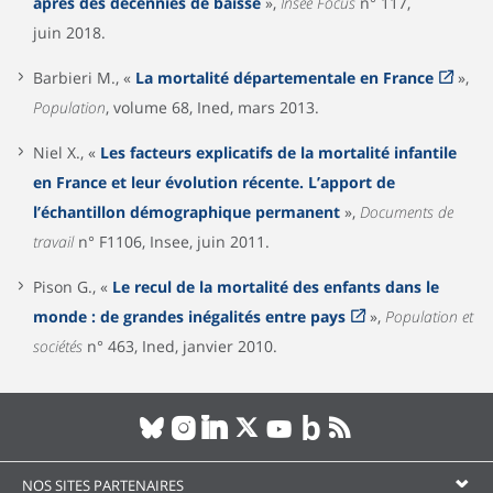
après des décennies de baisse
»,
Insee Focus
n° 117,
juin 2018.
Barbieri M., «
La mortalité départementale en France
»,
Population
, volume 68, Ined, mars 2013.
Niel X., «
Les facteurs explicatifs de la mortalité infantile
en France et leur évolution récente. L’apport de
l’échantillon démographique permanent
»,
Documents de
travail
n° F1106, Insee, juin 2011.
Pison G., «
Le recul de la mortalité des enfants dans le
monde : de grandes inégalités entre pays
»,
Population et
sociétés
n° 463, Ined, janvier 2010.
NOS SITES PARTENAIRES