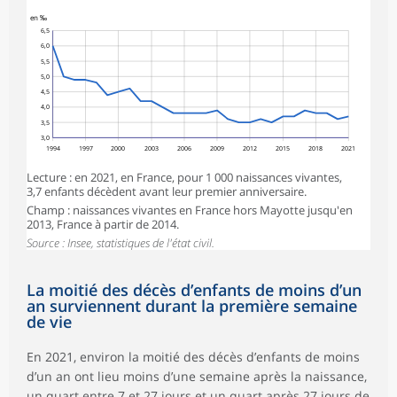
en ‰
6,5
6,0
5,5
5,0
4,5
4,0
3,5
3,0
1994
1997
2000
2003
2006
2009
2012
2015
2018
2021
Lecture : en 2021, en France, pour 1 000 naissances vivantes,
3,7 enfants décèdent avant leur premier anniversaire.
Champ : naissances vivantes en France hors Mayotte jusqu'en
2013, France à partir de 2014.
Source : Insee, statistiques de l'état civil.
La moitié des décès d’enfants de moins d’un
an surviennent durant la première semaine
de vie
En 2021, environ la moitié des décès d’enfants de moins
d’un an ont lieu moins d’une semaine après la naissance,
un quart entre 7 et 27 jours et un quart après 27 jours de