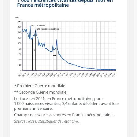
1 000 naissances vivantes depuis 1901 en
France métropolitaine
en ‰
180
1911 : canicule
160
1918 : grippe espagnole
140
120
100
80
*
60
**
40
20
0
1901
1906
1911
1916
1921
1926
1931
1936
1941
1946
1951
1956
1961
1966
1971
1976
1981
1986
1991
1996
2001
2006
2011
2016
2021
*
Première Guerre mondiale.
**
Seconde Guerre mondiale.
Lecture : en 2021, en France métropolitaine, pour
1 000 naissances vivantes, 3,4 enfants décèdent avant leur
premier anniversaire.
Champ : naissances vivantes en France métropolitaine.
Source : Insee, statistiques de l'état civil.