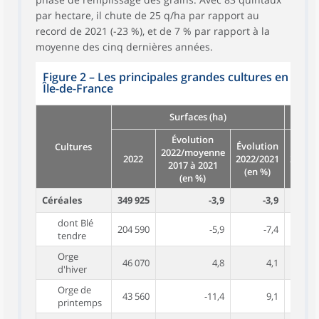
par hectare, il chute de 25 q/ha par rapport au
record de 2021 (-23 %), et de 7 % par rapport à la
moyenne des cinq dernières années.
Figure 2
–
Les principales grandes cultures en
Île-de-France
Surfaces (ha)
Évolution
Évolution
Cultures
2022/moyenne
2022
2022/2021
2022
2017 à 2021
(en %)
(en %)
Céréales
349 925
-3,9
-3,9
80
dont Blé
204 590
-5,9
-7,4
85
tendre
Orge
46 070
4,8
4,1
77
d'hiver
Orge de
43 560
-11,4
9,1
64
printemps