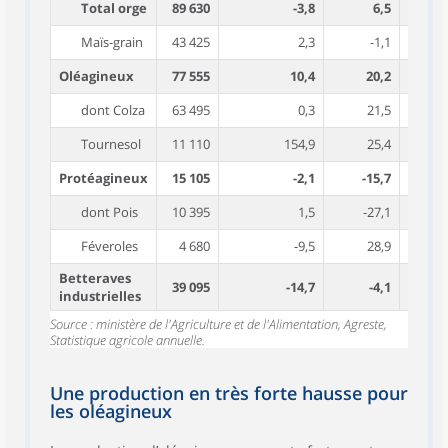
Total orge
89 630
-3,8
6,5
71
Maïs-grain
43 425
2,3
-1,1
83
Oléagineux
77 555
10,4
20,2
39
dont Colza
63 495
0,3
21,5
42
Tournesol
11 110
154,9
25,4
28
Protéagineux
15 105
-2,1
-15,7
38
dont Pois
10 395
1,5
-27,1
41
Féveroles
4 680
-9,5
28,9
33
Betteraves
39 095
-14,7
-4,1
726
industrielles
Source : ministère de l'Agriculture et de l'Alimentation, Agreste,
Statistique agricole annuelle.
Une production en très forte hausse pour
les oléagineux