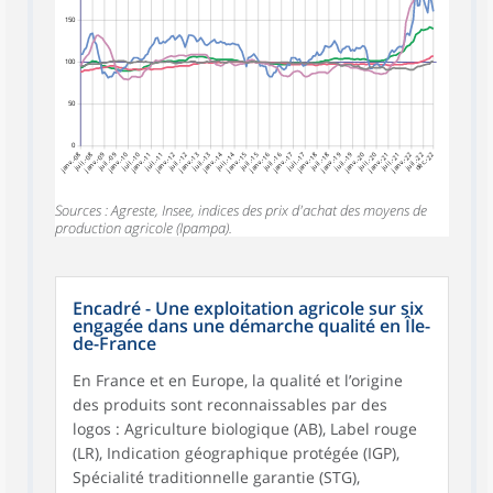
150
100
50
0
janv.-08
juil.-08
janv.-09
juil.-09
janv.-10
juil.-10
janv.-12
juil.-12
janv.-13
juil.-13
janv.-14
juil.-14
janv.-15
juil.-15
janv.-16
juil.-16
janv.-17
juil.-17
janv.-18
juil.-18
janv.-19
juil.-19
janv.-20
juil.-20
janv.-22
juil.-22
déc.-22
janv.-11
juil.-11
janv.-21
juil.-21
Sources : Agreste, Insee, indices des prix d'achat des moyens de
production agricole (Ipampa).
Encadré - Une exploitation agricole sur six
engagée dans une démarche qualité en Île-
de-France
En France et en Europe, la qualité et l’origine
des produits sont reconnaissables par des
logos : Agriculture biologique (AB), Label rouge
(LR), Indication géographique protégée (IGP),
Spécialité traditionnelle garantie (STG),