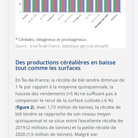
50
0
dont Maïs
Oléagineux
dont Colza
dont Tournesol
Protéagineux
dont Pois
dont Féveroles
Ensemble des COP*
Céréales
dont Blé tendre
Betteraves
* Céréales, oléagineux et protéagineux.
Source : Srise Île-de-France, Statistique agricole annuelle.
Des productions céréalières en baisse
tout comme les surfaces
En Île-de-France, la récolte de blé tendre diminue de
1 % par rapport à la moyenne quinquennale, la
hausse des rendements (+5 %) ne suffisant pas à
compenser le recul de la surface cultivée (-6 %)
(
figure 2
). Avec 1,73 million de tonnes, la récolte de
blé tendre se rapproche de son niveau moyen
quinquennal et se situe entre l’excellente récolte de
2019 (2 millions de tonnes) et la petite récolte de
2020 (1,5 million de tonnes). Malgré son