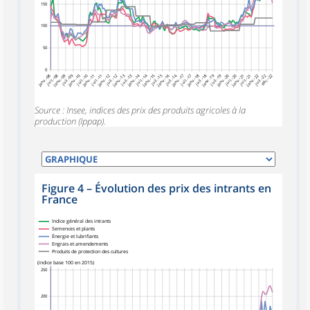
150
100
50
0
janv.-08
juil.-08
janv.-09
juil.-09
janv.-10
juil.-10
janv.-12
juil.-12
janv.-13
juil.-13
janv.-14
juil.-14
janv.-15
juil.-15
janv.-16
juil.-16
janv.-17
juil.-17
janv.-18
juil.-18
janv.-19
juil.-19
janv.-20
juil.-20
janv.-22
juil.-22
déc.-22
janv.-11
juil.-11
janv.-21
juil.-21
Source : Insee, indices des prix des produits agricoles à la
production (Ippap).
Figure 4
–
Évolution des prix des intrants en
France
Indice général des intrants
Semences et plants
Énergie et lubrifiants
Engrais et amendements
Produits de protection des cultures
(indice base 100 en 2015)
250
200