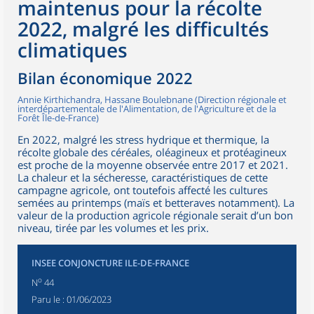
maintenus pour la récolte
2022, malgré les difficultés
climatiques
Bilan économique 2022
Annie Kirthichandra, Hassane Boulebnane (Direction régionale et
interdépartementale de l'Alimentation, de l'Agriculture et de la
Forêt Île-de-France)
En 2022, malgré les stress hydrique et thermique, la
récolte globale des céréales, oléagineux et protéagineux
est proche de la moyenne observée entre 2017 et 2021.
La chaleur et la sécheresse, caractéristiques de cette
campagne agricole, ont toutefois affecté les cultures
semées au printemps (maïs et betteraves notamment). La
valeur de la production agricole régionale serait d’un bon
niveau, tirée par les volumes et les prix.
INSEE CONJONCTURE ILE-DE-FRANCE
o
N
44
Paru le :
01/06/2023