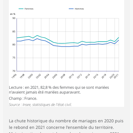
Femmes
Hommes
en %
90
85
80
75
70
1996
1998
2000
2002
2004
2006
2008
2010
2012
2014
2016
2018
2020
2021
Lecture : en 2021, 82,8 % des femmes qui se sont mariées
n’avaient jamais été mariées auparavant.
Champ : France.
Source : Insee, statistiques de l'état civil.
La chute historique du nombre de mariages en 2020 puis
le rebond en 2021 concerne l’ensemble du territoire.