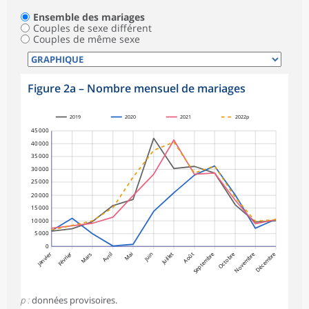
Ensemble des mariages
Couples de sexe différent
Couples de même sexe
Figure 2a – Nombre mensuel de mariages
2019
2020
2021
2022p
45 000
40 000
35 000
30 000
25 000
20 000
15 000
10 000
5 000
0
Janvier
Février
Septembre
Octobre
Novembre
Décembre
Mars
Avril
Mai
Juin
Juillet
Août
p :
données provisoires.