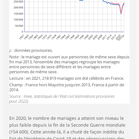
250 000
200 000
150 000
100 000
50 000
0
1957
1960
1963
1966
1969
1972
1975
1978
1981
1984
1987
1990
1993
1996
1999
2002
2005
2008
2011
2014
2017
2020
2022p
p :
données provisoires.
Note : le mariage est ouvert aux personnes de même sexe depuis
fin mai 2013, l’ensemble des mariages regroupe les mariages
entre personnes de sexe différent et les mariages entre
personnes de même sexe.
Lecture : en 2021, 218 819 mariages ont été célébrés en France.
Champ : France hors Mayotte jusqu’en 2013, France à partir de
2014.
Source : Insee, statistiques de l'état civil (estimations provisoires
pour 2022).
En 2020, le nombre de mariages a atteint son niveau le
plus faible depuis la fin de la Seconde Guerre mondiale
(154 600). Cette année-là, il a chuté de façon inédite du
fait de l’épidémie de Covid-19 et des répercussions des