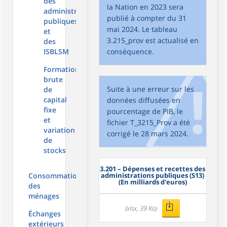
des
la Nation en 2023 sera
administrations
publié à compter du 31
publiques
mai 2024. Le tableau
et
3.215_prov est actualisé en
des
ISBLSM
conséquence.
Formation
brute
Suite à une erreur sur les
de
capital
données diffusées en
fixe
pourcentage de PIB, le
et
fichier T_3215_Prov a été
variation
corrigé le 28 mars 2024.
de
stocks
3.201
– Dépenses et recettes des
Consommation
administrations publiques (S13)
(En milliards d'euros)
des
ménages
(xlsx, 39 Ko)
Échanges
extérieurs