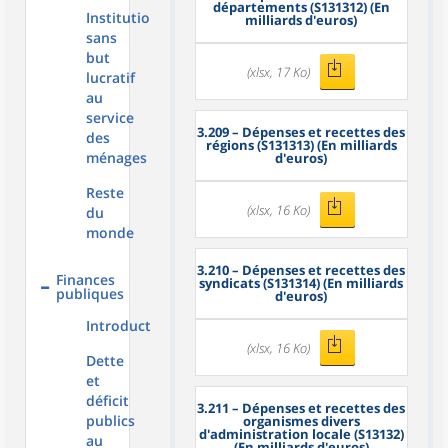
départements (S131312) (En
Institutions
milliards d'euros)
sans
but
(xlsx, 17 Ko)
lucratif
au
service
3.209
– Dépenses et recettes des
des
régions (S131313) (En milliards
ménages
d'euros)
Reste
(xlsx, 16 Ko)
du
monde
3.210
– Dépenses et recettes des
Finances
syndicats (S131314) (En milliards
publiques
d'euros)
Introduction
(xlsx, 16 Ko)
Dette
et
déficit
3.211
– Dépenses et recettes des
publics
organismes divers
d'administration locale (S13132)
au
(En milliards d'euros)