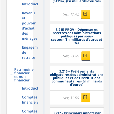
(S13142) (En milliards d'euros)
Introduction
Revenu
(xlsx, 17 Ko)
et
pouvoir
d'achat
3.215_PROV
– Dépenses et
recettes des Administrations
des
publiques par sous-
ménages
secteur (En milliards d'euros et
%)
Engagements
de
(xlsx, 23 Ko)
retraite
Patrimoine
3.216
– Prélèvements
financier
obligatoires des administrations
et non
publiques et des institutions
financier
communautaires (En milliards
d'euros)
Introduction
Comptes
(xlsx, 31 Ko)
financiers
Comptes
3.217
– Principaux impôts par