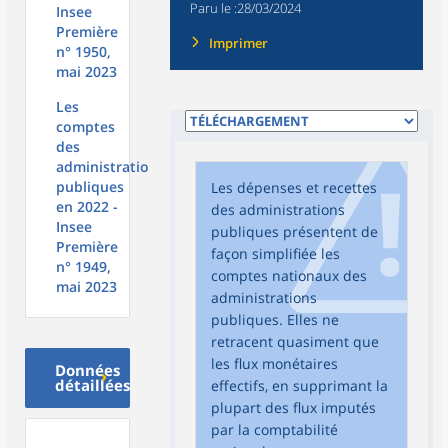
Paru le :
28/03/2024
Insee
Première
Imprimer
n° 1950,
mai 2023
Les
comptes
des
administrations
publiques
Les dépenses et recettes
en 2022 -
des administrations
Insee
publiques présentent de
Première
façon simplifiée les
n° 1949,
comptes nationaux des
mai 2023
administrations
publiques. Elles ne
retracent quasiment que
les flux monétaires
Données
détaillées
effectifs, en supprimant la
plupart des flux imputés
par la comptabilité