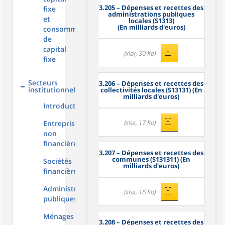
3.205
– Dépenses et recettes des
fixe
administrations publiques
et
locales (S1313)
(En milliards d'euros)
consommation
de
capital
(xlsx, 30 Ko)
fixe
Secteurs
3.206
– Dépenses et recettes des
institutionnels
collectivités locales (S13131) (En
milliards d'euros)
Introduction
(xlsx, 17 Ko)
Entreprises
non
financières
3.207
– Dépenses et recettes des
communes (S131311) (En
Sociétés
milliards d'euros)
financières
Administrations
(xlsx, 16 Ko)
publiques
Ménages
3.208
– Dépenses et recettes des