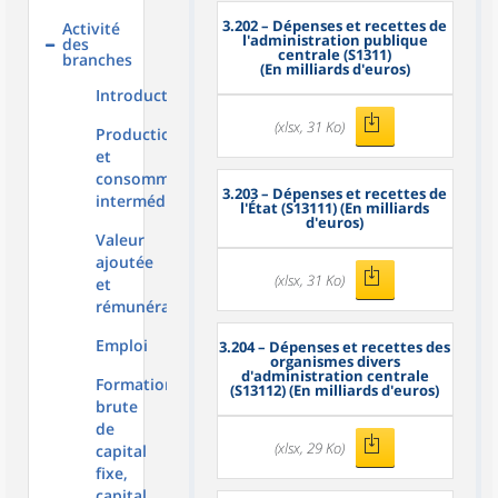
3.202
– Dépenses et recettes de
Activité
l'administration publique
des
centrale (S1311)
branches
(En milliards d'euros)
Introduction
(xlsx, 31 Ko)
Production
et
consommation
3.203
– Dépenses et recettes de
intermédiaire
l'État (S13111) (En milliards
d'euros)
Valeur
ajoutée
(xlsx, 31 Ko)
et
rémunération
Emploi
3.204
– Dépenses et recettes des
organismes divers
d'administration centrale
Formation
(S13112) (En milliards d'euros)
brute
de
(xlsx, 29 Ko)
capital
fixe,
capital