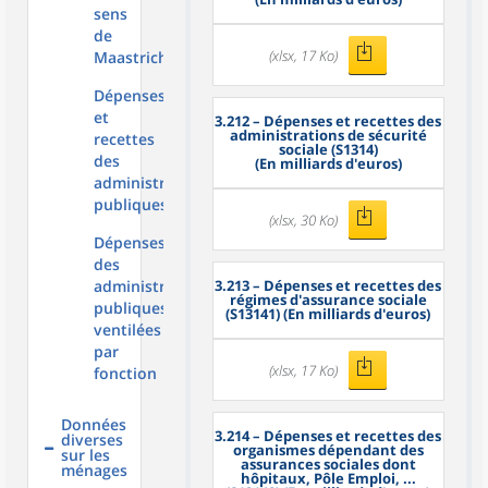
sens
de
(xlsx, 17 Ko)
Maastricht
Dépenses
et
3.212
– Dépenses et recettes des
administrations de sécurité
recettes
sociale (S1314)
des
(En milliards d'euros)
administrations
publiques
(xlsx, 30 Ko)
Dépenses
des
administrations
3.213
– Dépenses et recettes des
régimes d'assurance sociale
publiques
(S13141) (En milliards d'euros)
ventilées
par
(xlsx, 17 Ko)
fonction
Données
3.214
– Dépenses et recettes des
diverses
organismes dépendant des
sur les
assurances sociales dont
ménages
hôpitaux, Pôle Emploi, ...