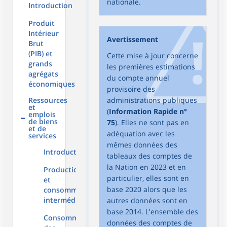
nationale.
Introduction
Produit
Intérieur
Avertissement
Brut
(PIB) et
Cette mise à jour concerne
grands
les premières estimations
agrégats
du compte annuel
économiques
provisoire des
Ressources
administrations publiques
et
(
Information Rapide n°
emplois
de biens
75
). Elles ne sont pas en
et de
adéquation avec les
services
mêmes données des
Introduction
tableaux des comptes de
la Nation en 2023 et en
Production
particulier, elles sont en
et
base 2020 alors que les
consommation
intermédiaire
autres données sont en
base 2014. L'ensemble des
Consommation
données des comptes de