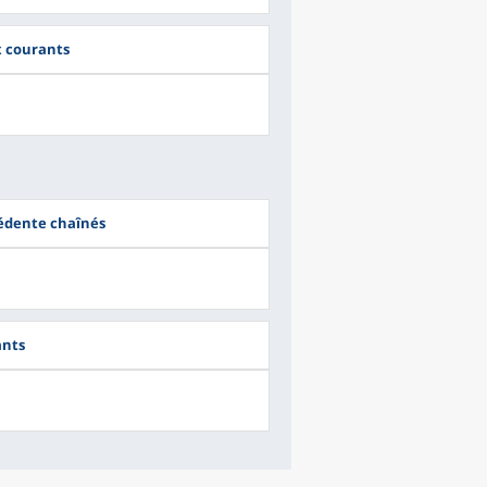
ix courants
cédente chaînés
ants