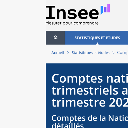
STATISTIQUES ET ÉTUDES
Compt
Accueil
Statistiques et études
Comptes nat
trimestriels 
trimestre 20
Comptes de la Natio
détaillés