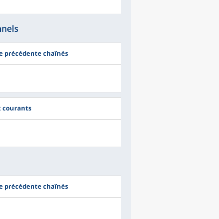
nnels
ée précédente chaînés
ix courants
ée précédente chaînés