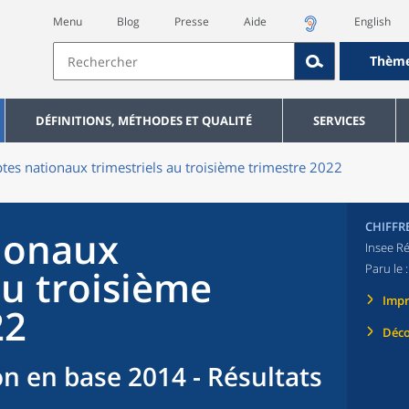
Menu
Blog
Presse
Aide
English
Thèm
DÉFINITIONS, MÉTHODES ET QUALITÉ
SERVICES
es nationaux trimestriels au troisième trimestre 2022
CHIFFR
ionaux
Insee Ré
Paru le 
au troisième
Imp
22
Déco
n en base 2014 - Résultats