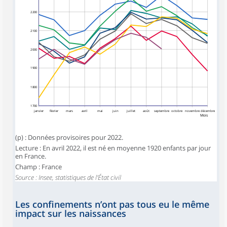
2 200
2 100
2 000
1 900
1 800
1 700
janvier
février
mars
avril
mai
juin
juillet
août
septembre
octobre
novembre
décembre
Mois
(p) : Données provisoires pour 2022.
Lecture : En avril 2022, il est né en moyenne 1920 enfants par jour
en France.
Champ : France
Source : Insee, statistiques de l’État civil
Les confinements n’ont pas tous eu le même
impact sur les naissances