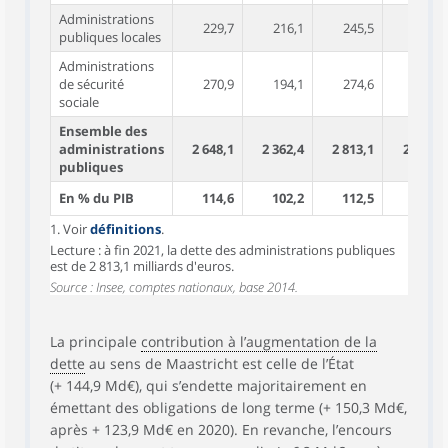
Administrations
229,7
216,1
245,5
231,4
publiques locales
Administrations
de sécurité
270,9
194,1
274,6
198,6
sociale
Ensemble des
administrations
2 648,1
2 362,4
2 813,1
2 524,4
publiques
En % du PIB
114,6
102,2
112,5
100,9
1. Voir
définitions
.
Lecture : à fin 2021, la dette des administrations publiques
est de 2 813,1 milliards d'euros.
Source : Insee, comptes nationaux, base 2014.
La principale
contribution à l’augmentation de la
dette
au sens de Maastricht est celle de l’État
(+ 144,9 Md€), qui s’endette majoritairement en
émettant des obligations de long terme (+ 150,3 Md€,
après + 123,9 Md€ en 2020). En revanche, l’encours