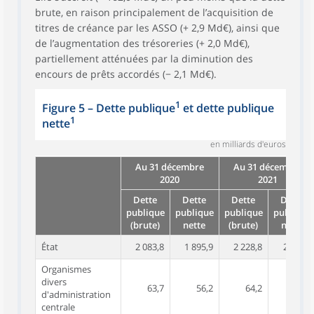
brute, en raison principalement de l’acquisition de
titres de créance par les ASSO (+ 2,9 Md€), ainsi que
de l’augmentation des trésoreries (+ 2,0 Md€),
partiellement atténuées par la diminution des
encours de prêts accordés (− 2,1 Md€).
1
Figure 5 – Dette publique
et dette publique
1
nette
en milliards d'euros
Au 31 décembre
Au 31 décembre
2020
2021
Dette
Dette
Dette
Dette
publique
publique
publique
publique
(brute)
nette
(brute)
nette
État
2 083,8
1 895,9
2 228,8
2 038,4
Organismes
divers
63,7
56,2
64,2
56,1
d'administration
centrale