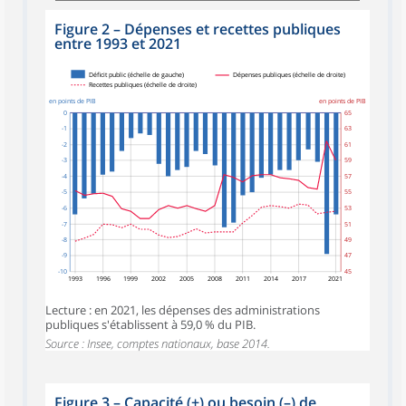
Figure 2 – Dépenses et recettes publiques
entre 1993 et 2021
Déficit public (échelle de gauche)
Dépenses publiques (échelle de droite)
Recettes publiques (échelle de droite)
en points de PIB
en points de PIB
0
65
-1
63
-2
61
-3
59
-4
57
-5
55
-6
53
-7
51
-8
49
-9
47
-10
45
1993
1996
1999
2002
2005
2008
2011
2014
2017
2021
Lecture : en 2021, les dépenses des administrations
publiques s'établissent à 59,0 % du PIB.
Source : Insee, comptes nationaux, base 2014.
Figure 3 – Capacité (+) ou besoin (–) de