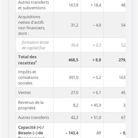
Autres transferts
167,8
+ 18,4
48,3
et subventions
Acquisitions
nettes d'actifs
31,2
– 4,0
54,7
non financiers,
dont :
formation brute
30,4
+ 0,3
52,7
de capital fixe
Total des
468,5
+ 8,8
279,4
1
recettes
Impôts et
cotisations
391,0
+ 5,2
163,5
sociales
Ventes
27,0
+ 6,1
45,3
Revenus de la
8,2
+ 45,9
3,1
propriété
Autres transferts
42,2
+ 51,0
67,6
Capacité (+) /
Besoin (–) de
– 143,4
///
– 0,6