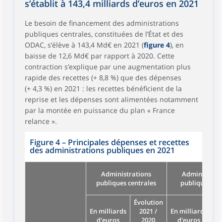
s’établit à 143,4 milliards d’euros en 2021
Le besoin de financement des administrations
publiques centrales, constituées de l’État et des
ODAC, s’élève à 143,4 Md€ en 2021 (
figure 4
), en
baisse de 12,6 Md€ par rapport à 2020. Cette
contraction s’explique par une augmentation plus
rapide des recettes (+ 8,8 %) que des dépenses
(+ 4,3 %) en 2021 : les recettes bénéficient de la
reprise et les dépenses sont alimentées notamment
par la montée en puissance du plan « France
relance ».
Figure 4 – Principales dépenses et recettes
des administrations publiques en 2021
Administrations
Administrat
publiques centrales
publiques loc
Évolution
Év
En milliards
2021 /
En milliards
d'euros
2020
d'euros