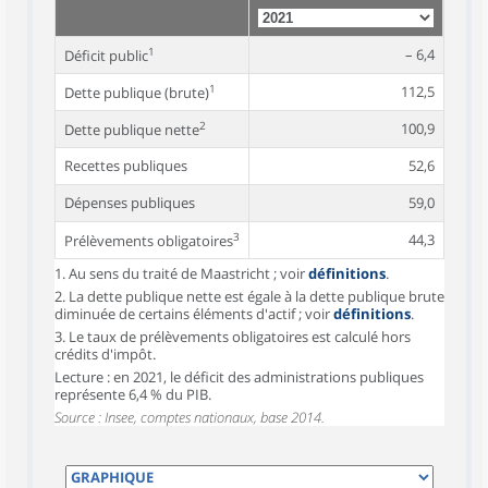
1
– 6,4
Déficit public
1
112,5
Dette publique (brute)
2
100,9
Dette publique nette
Recettes publiques
52,6
Dépenses publiques
59,0
3
44,3
Prélèvements obligatoires
1. Au sens du traité de Maastricht ; voir
définitions
.
2. La dette publique nette est égale à la dette publique brute
diminuée de certains éléments d'actif ; voir
définitions
.
3. Le taux de prélèvements obligatoires est calculé hors
crédits d'impôt.
Lecture : en 2021, le déficit des administrations publiques
représente 6,4 % du PIB.
Source : Insee, comptes nationaux, base 2014.