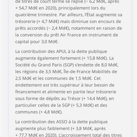
de titres de court terme se replie (− 6,2 Md€, après
+ 54,7 Md€ en 2020), principalement lors du
quatrième trimestre. Par ailleurs, l’État augmente sa
trésorerie (+ 4,7 Md€) mais diminue son encours de
prêts accordés (− 2,4 Md€), notamment en raison de
la conversion du prêt Air France en instrument de
capital pour 3,0 Md€.
La contribution des APUL à la dette publique
augmente également fortement (+ 15,8 Md€). La
Société du Grand Paris (SGP) s’endette de 8,0 Md€,
les régions de 3,5 Md€, Île-de-France Mobilités de
2,5 Md€ et les communes de 1,5 Md€. Cet
endettement est très supérieur à leur besoin de
financement et alimente en partie leur trésorerie
sous forme de dépôts au Trésor (+ 14,4 Md€), en
particulier celles de la SGP (+ 5,3 Md€) et des
communes (+ 4,8 Md€).
La contribution des ASSO à la dette publique
augmente plus faiblement (+ 3,8 Md€, après
+ 77,7 Md€ en 2020). L’accroissement total des titres