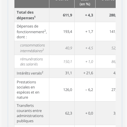
(en %)
Total des
611,9
+ 4,3
280,0
1
dépenses
Dépenses de
2
193,4
+ 1,7
141,9
fonctionnement
,
dont :
consommations
40,9
+ 4,5
52,0
2
intermédiaires
rémunérations
150,1
+ 1,0
86,5
des salariés
2
31,1
+ 21,6
4,0
Intérêts versés
Prestations
sociales en
126,0
– 6,2
27,4
espèces et en
nature
Transferts
courants entre
62,3
+ 0,0
3,7
administrations
publiques