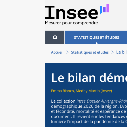
STATISTIQUES ET ÉTUDES
Le b
Accueil
Statistiques et études
Le bilan dém
Emma Bianco, Medhy Martin (Insee)
La collection
Insee Dossier Auvergne-Rhô
démographique 2020 de la région. Évolu
et fécondité, mortalité et espérance de
document. Il revient sur les tendance
lumière l’impact de la pandémie de la 