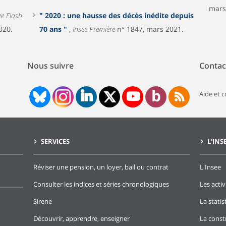
mars
ee Flash
" 2020 : une hausse des décès inédite depuis
020.
70 ans "
,
Insee Première
n° 1847, mars 2021.
Nous suivre
Contac
Aide et 
SERVICES
L'INS
Réviser une pension, un loyer, bail ou contrat
L'Insee
Consulter les indices et séries chronologiques
Les activ
Sirene
La stati
Découvrir, apprendre, enseigner
La const