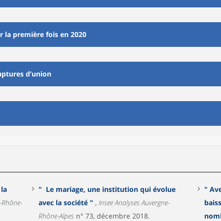
 la première fois en 2020
uptures d’union
 la
" Le mariage, une institution qui évolue
" Av
avec la société "
,
Insee Analyses Auvergne-
bais
Rhône-Alpes
n° 73, décembre 2018.