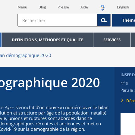
Menu
Blog
Presse
Aide
English
Thèm
DÉFINITIONS, MÉTHODES ET QUALITÉ
SERVICES
ilan démographique 2020
INSEE 
ographique 2020
o
N
9
Paru le 
Déco
ne-Alpes
s’enrichit d’un nouveau numéro avec le bilan
tion et structure par âge de la population, natalité
 vie, unions et ruptures sont abordés dans ce
s démographiques récentes et anciennes et met en
Covid-19 sur la démographie de la région.