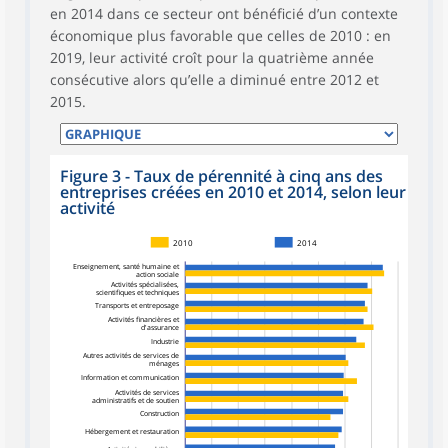
en 2014 dans ce secteur ont bénéficié d’un contexte
économique plus favorable que celles de 2010 : en
2019, leur activité croît pour la quatrième année
consécutive alors qu’elle a diminué entre 2012 et
2015.
Figure 3 - Taux de pérennité à cinq ans des
entreprises créées en 2010 et 2014, selon leur
activité
2010
2014
Enseignement, santé humaine et
action sociale
Activités spécialisées,
scientifiques et techniques
Transports et entreposage
Activités financières et
d'assurance
Industrie
Autres activités de services de
ménages
Information et communication
Activités de services
administratifs et de soutien
Construction
Hébergement et restauration