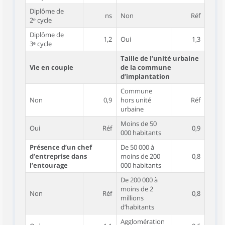
Diplôme de
ns
Non
Réf
2ᵉ cycle
Diplôme de
1,2
Oui
1,3
3ᵉ cycle
Taille de l’unité urbaine
Vie en couple
de la commune
d’implantation
Commune
Non
0,9
hors unité
Réf
urbaine
Moins de 50
Oui
Réf
0,9
000 habitants
Présence d’un chef
De 50 000 à
d’entreprise dans
moins de 200
0,8
l’entourage
000 habitants
De 200 000 à
moins de 2
Non
Réf
0,8
millions
d’habitants
Agglomération