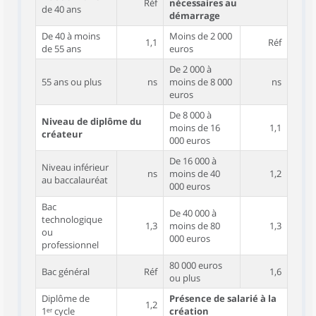
Réf
nécessaires au
de 40 ans
démarrage
De 40 à moins
Moins de 2 000
1,1
Réf
de 55 ans
euros
De 2 000 à
55 ans ou plus
ns
moins de 8 000
ns
euros
De 8 000 à
Niveau de diplôme du
moins de 16
1,1
créateur
000 euros
De 16 000 à
Niveau inférieur
ns
moins de 40
1,2
au baccalauréat
000 euros
Bac
De 40 000 à
technologique
1,3
moins de 80
1,3
ou
000 euros
professionnel
80 000 euros
Bac général
Réf
1,6
ou plus
Diplôme de
Présence de salarié à la
1,2
1ᵉʳ cycle
création