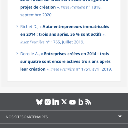
projet de création
»,
Insee Première
n° 1818,
septembre 2020.
Richet D., «
Auto-entrepreneurs immatriculés
en 2014 : trois ans après, 36 % sont actifs
»,
Insee Première
n° 1765, juillet 2019.
Dorolle A., «
Entreprises créées en 2014 : trois
sur quatre sont encore actives trois ans après
leur création
»,
Insee Première
n° 1751, avril 2019.
NOS SITES PARTENAIRES