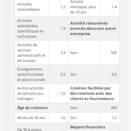
Activité
Activités
1,2
identique, plus
1,4
immobilières
de 10 ans
Activités
Activité rémunérée
spécialisées,
1,9
exercée dans une autre
scientifiques et
entreprise
techniques
Activités de
services
1,4
Non
Réf
administratifs et
de soutien
Enseignement,
santé humaine
3,3
Oui
0,9
et action sociale
Autres activités
Création facilitée par
de services aux
1,6
des relations avec des
ménages
clients ou fournisseurs
Âge du créateur
Non
Réf
Moins de 30 ans
ns
Oui
1,2
Moyens financiers
De 30 à moins