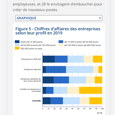
employeuses, et 28 % envisagent d’embaucher pour
créer de nouveaux postes.
Figure 5 - Chiffres d’affaires des entreprises
selon leur profil en 2019
moins de 15 000 euros
de 15 000 à moins de 54 000 euros
de 54 000 à moins de 150 000 euros
de 150 000 à moins de 300 000 euros
300 000 euros ou plus
Entreprises en difficulté
Professions libérales
Entreprises satisfaites de
leur niveau d’activité
Sociétés investisseuses et
innovantes
Ensemble
0
10
20
30
40
50
60
70
80
90
100
en %