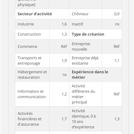
physique)
Secteur d’activité
Chômeur
0,9
Industrie
1,6
Inactif
ns
Construction
1,3
Type de création
Entreprise
Commerce
Réf
Réf
nouvelle
Transports et
Entreprise déjà
1,9
1,1
entreposage
existante
Hébergement et
Expérience dans le
ns
restauration
métier
Activité
Information et
différente du
1,2
Réf
communication
métier
principal
Activité
Activités
identique, 0 à
financières et
1,7
1,3
10 ans
d'assurance
d’expérience