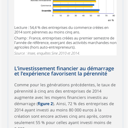
Activités immobilières
Commerce
Ensemble
0
10
20
30
40
50
60
70
80
en %
Lecture : 54,4 % des entreprises du commerce créées en
2014 sont pérennes au moins cinq ans.
Champ : France, entreprises créées au premier semestre de
l'année de référence, exerçant des activités marchandes non
agricoles (hors auto-entrepreneurs).
Source : Insee, enquêtes Sine 2010 et 2014.
L’investissement financier au démarrage
et l’expérience favorisent la pérennité
Comme pour les générations précédentes, le taux de
pérennité à cinq ans des entreprises de 2014
augmente avec les moyens financiers investis au
démarrage (
figure 2
). Ainsi, 72 % des entreprises de
2014 ayant investi au moins 80 000 euros à la
création sont encore actives cinq ans après, contre
seulement 55 % pour celles ayant investi moins de