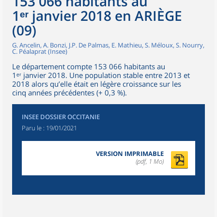
153 066 habitants au
1ᵉʳ janvier 2018 en ARIÈGE
(09)
G. Ancelin, A. Bonzi, J.P. De Palmas, E. Mathieu, S. Méloux, S. Nourry,
C. Péalaprat (Insee)
Le département compte 153 066 habitants au
1ᵉʳ janvier 2018. Une population stable entre 2013 et
2018 alors qu’elle était en légère croissance sur les
cinq années précédentes (+ 0,3 %).
INSEE DOSSIER OCCITANIE
Paru le :
19/01/2021
VERSION IMPRIMABLE
(pdf, 1 Mo)