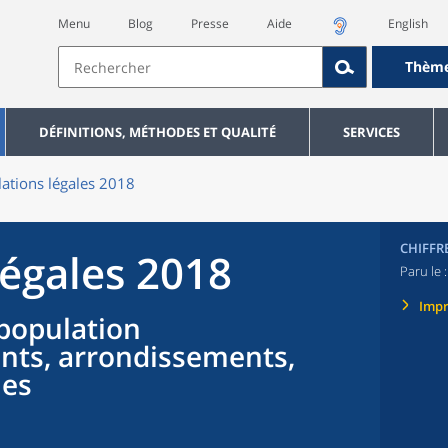
Menu
Blog
Presse
Aide
English
Thèm
DÉFINITIONS, MÉTHODES ET QUALITÉ
SERVICES
ations légales 2018
CHIFFR
légales 2018
Paru le 
Imp
population
nts, arrondissements,
nes