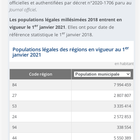
officielles et authentifiées par décret n°2020-1706 paru au
Journal officiel
.
Les populations légales millésimées 2018 entrent en
er
vigueur le 1
janvier 2021
. Elles ont pour date de
er
référence statistique le 1
janvier 2018.
er
Populations légales des régions en vigueur au 1
janvier 2021
en habitant
Code région
84
7 994 459
27
2 807 807
53
3 335 414
24
2 572 853
94
338 554
44
5 550 389