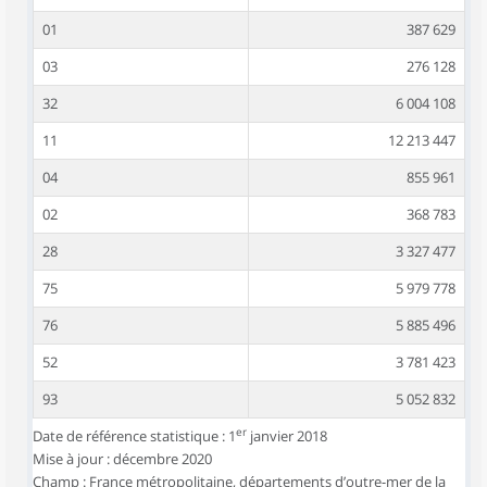
01
387 629
03
276 128
32
6 004 108
11
12 213 447
04
855 961
02
368 783
28
3 327 477
75
5 979 778
76
5 885 496
52
3 781 423
93
5 052 832
er
Date de référence statistique : 1
janvier 2018
Mise à jour : décembre 2020
Champ : France métropolitaine, départements d’outre-mer de la