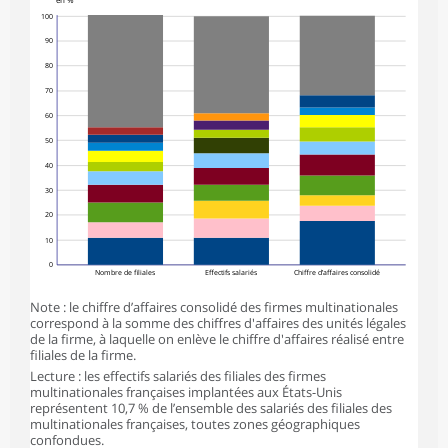
en %
100
90
80
70
60
50
40
30
20
10
0
Nombre de filiales
Effectifs salariés
Chiffre d’affaires consolidé
Note : le chiffre d’affaires consolidé des firmes multinationales
correspond à la somme des chiffres d'affaires des unités légales
de la firme, à laquelle on enlève le chiffre d'affaires réalisé entre
filiales de la firme.
Lecture : les effectifs salariés des filiales des firmes
multinationales françaises implantées aux États-Unis
représentent 10,7 % de l’ensemble des salariés des filiales des
multinationales françaises, toutes zones géographiques
confondues.