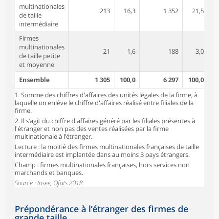
multinationales
213
16,3
1 352
21,5
de taille
intermédiaire
Firmes
multinationales
21
1,6
188
3,0
de taille petite
et moyenne
Ensemble
1 305
100,0
6 297
100,0
1. Somme des chiffres d'affaires des unités légales de la firme, à
laquelle on enlève le chiffre d'affaires réalisé entre filiales de la
firme.
2. Il s’agit du chiffre d'affaires généré par les filiales présentes à
l'étranger et non pas des ventes réalisées par la firme
multinationale à l’étranger.
Lecture : la moitié des firmes multinationales françaises de taille
intermédiaire est implantée dans au moins 3 pays étrangers.
Champ : firmes multinationales françaises, hors services non
marchands et banques.
Source : Insee, Ofats 2018.
Prépondérance à l’étranger des firmes de
grande taille