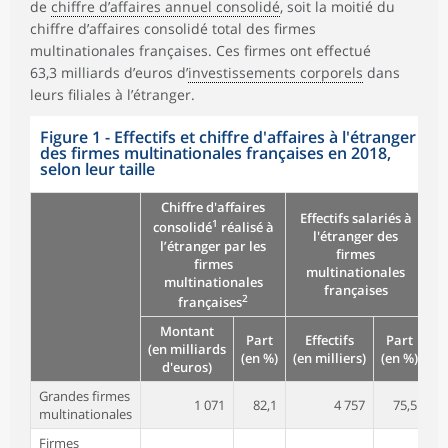
de
chiffre d’affaires annuel consolidé
, soit la moitié du
chiffre d’affaires consolidé total des firmes
multinationales françaises. Ces firmes ont effectué
63,3 milliards d’euros d’
investissements corporels
dans
leurs filiales à l’étranger.
Figure 1 - Effectifs et chiffre d'affaires à l'étranger
des firmes multinationales françaises en 2018,
selon leur taille
Chiffre d'affaires
Effectifs salariés à
1
Fi
consolidé
réalisé à
l'étranger des
l’étranger par les
firmes
firmes
multinationales
multinationales
françaises
2
françaises
Montant
Part
Effectifs
Part
(en milliards
(en %)
(en milliers)
(en %)
(e
d'euros)
Grandes firmes
1 071
82,1
4 757
75,5
multinationales
Firmes