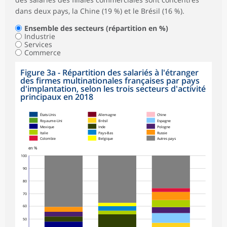
dans deux pays, la Chine (19 %) et le Brésil (16 %).
Ensemble des secteurs (répartition en %)
Industrie
Services
Commerce
Figure 3a - Répartition des salariés à l'étranger
des firmes multinationales françaises par pays
d'implantation, selon les trois secteurs d'activité
principaux en 2018
États-Unis
Allemagne
Chine
Royaume-Uni
Brésil
Espagne
Mexique
Inde
Pologne
Italie
Pays-Bas
Russie
Colombie
Belgique
Autres pays
en %
100
90
80
70
60
50