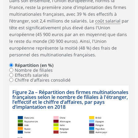
Dans son ensemble, l'Union européenne, hormis la
France, reste la première zone d'implantation des firmes
multinationales françaises, avec 39 % des effectifs à
l’étranger, soit 2,4 millions de salariés. Le
coût salarial
par
tête est significativement plus élevé dans l'Union
européenne (45 900 euros par an en moyenne) que dans
le reste du monde (30 900 euros). Ainsi, l'Union
européenne représente la moitié (48 %) des frais de
personnel des multinationales françaises.
Répartition (en %)
Nombre de filiales
Effectifs salariés
Chiffre d'affaires consolidé
Figure 2a – Répartition des firmes multinationales
françaises selon le nombre de filiales à l'étranger,
l’effectif et le chiffre d’affaires, par pays
d’implantation en 2018
États-Unis
Chine
Brésil
Royaume-Uni
Allemagne
Espagne
Inde
Italie
Pologne
Russie
Belgique
Pays-Bas
Suisse
Canada
Autres pays