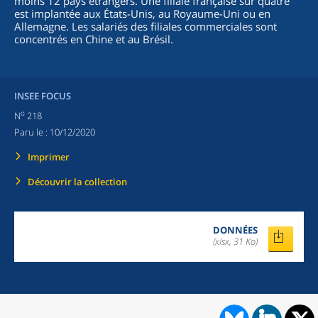
moins 12 pays étrangers. Une filiale française sur quatre
est implantée aux États-Unis, au Royaume-Uni ou en
Allemagne. Les salariés des filiales commerciales sont
concentrés en Chine et au Brésil.
INSEE FOCUS
o
N
218
Paru le :
10/12/2020
Imprimer
Découvrir la collection
DONNÉES
(xlsx, 31 Ko)