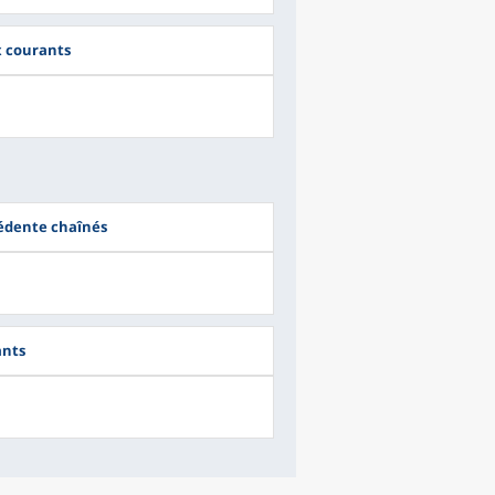
ix courants
cédente chaînés
ants