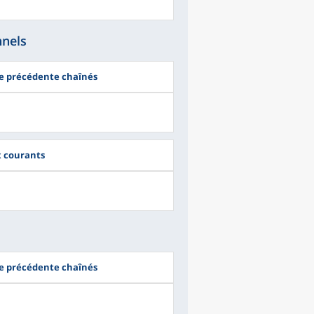
nnels
ée précédente chaînés
ix courants
ée précédente chaînés