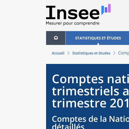
STATISTIQUES ET ÉTUDES
Compt
Accueil
Statistiques et études
Comptes nat
trimestriels 
trimestre 20
Comptes de la Natio
détaillés