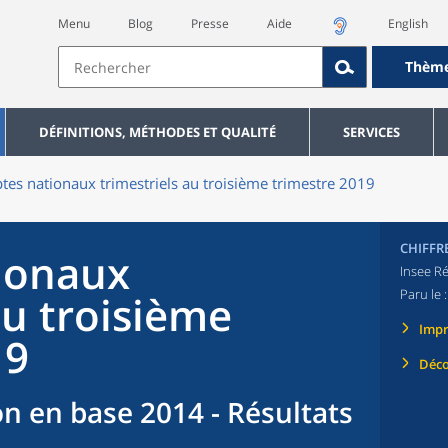
Menu
Blog
Presse
Aide
English
Thèm
DÉFINITIONS, MÉTHODES ET QUALITÉ
SERVICES
es nationaux trimestriels au troisième trimestre 2019
CHIFFR
ionaux
Insee Ré
Paru le 
au troisième
Imp
19
Déco
n en base 2014 - Résultats