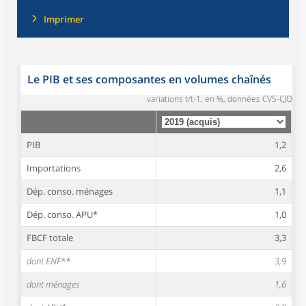
Imprimer
Le PIB et ses composantes en volumes chaînés
variations t/t-1, en %, données CVS-CJO
PIB
1,2
Importations
2,6
Dép. conso. ménages
1,1
Dép. conso. APU*
1,0
FBCF totale
3,3
dont ENF**
3,9
dont ménages
1,6