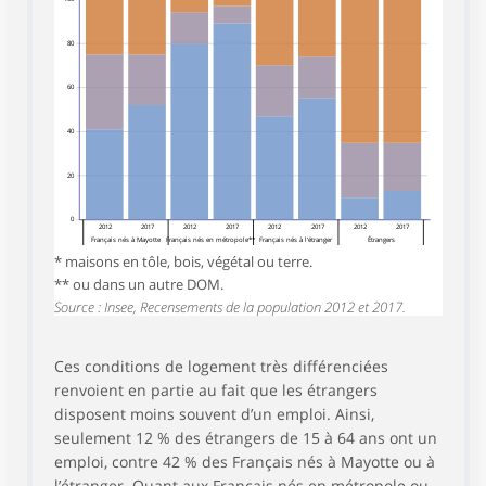
80
60
40
20
0
2012
2017
2012
2017
2012
2017
2012
2017
Français nés à Mayotte
Français nés en métropole**
Français nés à l’étranger
Étrangers
* maisons en tôle, bois, végétal ou terre.
** ou dans un autre DOM.
Source : Insee, Recensements de la population 2012 et 2017.
Ces conditions de logement très différenciées
renvoient en partie au fait que les étrangers
disposent moins souvent d’un emploi. Ainsi,
seulement 12 % des étrangers de 15 à 64 ans ont un
emploi, contre 42 % des Français nés à Mayotte ou à
l’étranger. Quant aux Français nés en métropole ou