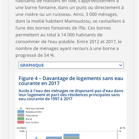
habitants de maisons en tôle, s’approvisionnent à
une borne fontaine, dans un puits ou directement à
une rivière ou un ruisseau. Ainsi, 3 000 ménages,
dont la moitié habitent Mamoudzou, se ravitaillent à
l’une des bornes fontaines de l’île. Ces bornes
permettent au total à 14 000 habitants de
consommer de l’eau potable. Entre 2012 et 2017, le
nombre de ménages ayant recours à une borne a
progressé de 54 %.
Figure 4
–
Davantage de logements sans eau
courante en 2017
Accès à l’eau des ménages ne disposant pas d’eau dans
leur logement et part des résidences principales sans
eau courante de 1997 à 2017
symboles_defaut.xml,losange
Sans eau courante
Ruisseau,rivière
Puits,citerne
Borne
Cour ou tiers
nombre
en %
30 000
90