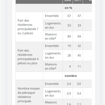
en %
Ensemble
67
47
19
Part des
Logements
résidences
53
33
///////
en dur
principalesde 1
ou 2 pièces
Maisons
89
69
///////
en tôle*
Ensemble
19
32
60
Part des
Logements
résidences
28
45
///////
en dur
principalesde 4
pièces ou plus
Maisons
4
11
///////
en tôle*
nombre
Ensemble
2,4
3,0
4,0
Nombre moyen
Logements
de piècespar
2,9
3,4
///////
en dur
résidence
principale
Maisons
1,6
2,2
///////