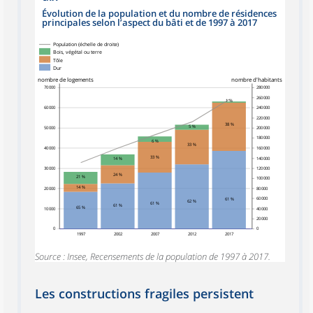
Évolution de la population et du nombre de résidences
principales selon l’aspect du bâti et de 1997 à 2017
Population (échelle de droite)
Bois, végétal ou terre
Tôle
Dur
nombre de logements
nombre d'habitants
70 000
280 000
260 000
1 %
60 000
240 000
220 000
38 %
5 %
50 000
200 000
180 000
6 %
33 %
40 000
160 000
33 %
140 000
14 %
30 000
120 000
24 %
21 %
100 000
14 %
20 000
80 000
60 000
61 %
62 %
61 %
61 %
65 %
10 000
40 000
20 000
0
0
1997
2002
2007
2012
2017
Source : Insee, Recensements de la population de 1997 à 2017.
Les constructions fragiles persistent