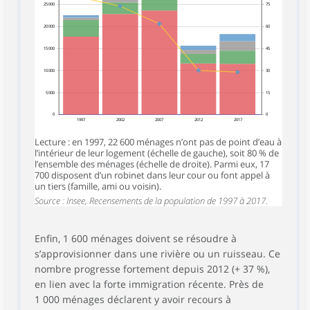
25 000
75
20 000
60
15 000
45
10 000
30
5 000
15
0
0
1997
2002
2007
2012
2017
Lecture : en 1997, 22 600 ménages n’ont pas de point d’eau à
l’intérieur de leur logement (échelle de gauche), soit 80 % de
l’ensemble des ménages (échelle de droite). Parmi eux, 17
700 disposent d’un robinet dans leur cour ou font appel à
un tiers (famille, ami ou voisin).
Source : Insee, Recensements de la population de 1997 à 2017.
Enfin, 1 600 ménages doivent se résoudre à
s’approvisionner dans une rivière ou un ruisseau. Ce
nombre progresse fortement depuis 2012 (+ 37 %),
en lien avec la forte immigration récente. Près de
1 000 ménages déclarent y avoir recours à