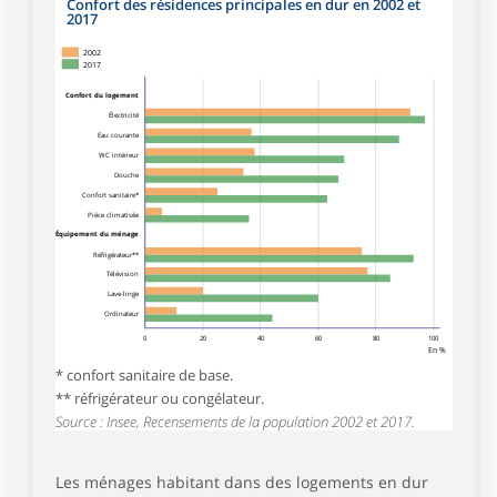
Confort des résidences principales en dur en 2002 et
2017
2002
2017
Confort du logement
Électricité
Eau courante
WC intérieur
Douche
Confort sanitaire*
Pièce climatisée
Équipement du ménage
Réfrigérateur**
Télévision
Lave-linge
Ordinateur
0
20
40
60
80
100
En %
* confort sanitaire de base.
** réfrigérateur ou congélateur.
Source : Insee, Recensements de la population 2002 et 2017.
Les ménages habitant dans des logements en dur