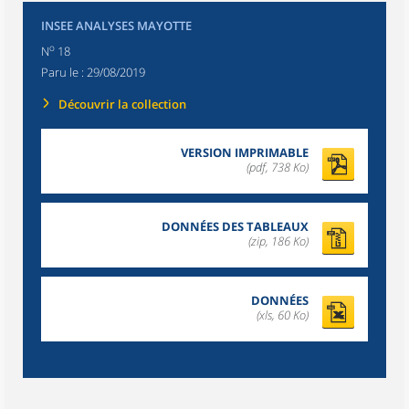
INSEE ANALYSES MAYOTTE
o
N
18
Paru le :
29/08/2019
Découvrir la collection
VERSION IMPRIMABLE
(pdf, 738 Ko)
DONNÉES DES TABLEAUX
(zip, 186 Ko)
DONNÉES
(xls, 60 Ko)