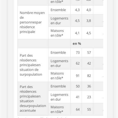
en tôle*
Ensemble
4,3
4,0
2,2
Nombre moyen
de
Logements
4,5
3,8
///////
personnespar
en dur
résidence
Maisons
principale
4,1
4,5
///////
en tôle*
en %
Ensemble
73
57
10
Part des
résidences
Logements
62
42
///////
principalesen
en dur
situation de
Maisons
surpopulation
91
82
///////
en tôle*
Ensemble
50
36
1
Part des
résidences
Logements
principalesen
41
23
///////
en dur
situation
desurpopulation
Maisons
64
55
///////
accentuée
en tôle*