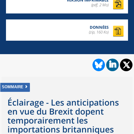
VERSION IMPRIMABLE
(pdf, 2 Mo)
DONNÉES
(zip, 160 Ko)
SOMMAIRE
Éclairage - Les anticipations
en vue du Brexit dopent
temporairement les
importations britanniques