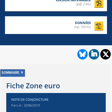
VERSION IMPRIMABLE
(pdf, 2 Mo)
DONNÉES
(zip, 160 Ko)
SOMMAIRE
Fiche Zone euro
NOTE DE CONJONCTURE
Paru le :
20/06/2019