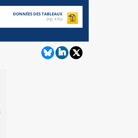
DONNÉES DES TABLEAUX
(zip,
4 Ko
)
s