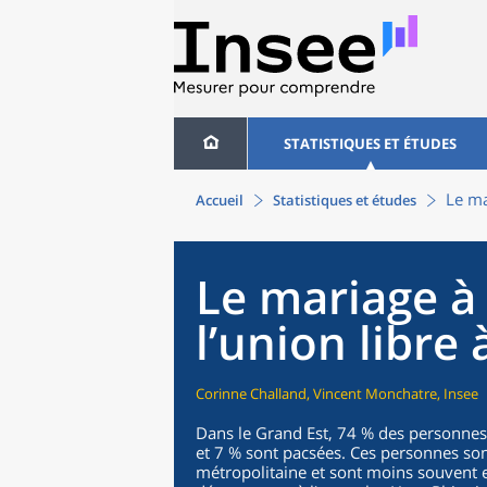
STATISTIQUES ET ÉTUDES
Le ma
Accueil
Statistiques et études
Le mariage à l
l’union libre 
Corinne Challand, Vincent Monchatre, Insee
Dans le Grand Est, 74 % des personnes 
et 7 % sont pacsées. Ces personnes s
métropolitaine et sont moins souvent en