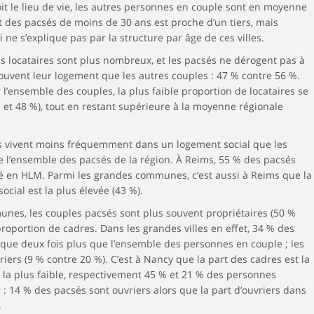
oit le lieu de vie, les autres personnes en couple sont en moyenne
rt des pacsés de moins de 30 ans est proche d’un tiers, mais
 ne s’explique pas par la structure par âge de ces villes.
es locataires sont plus nombreux, et les pacsés ne dérogent pas à
 souvent leur logement que les autres couples : 47 % contre 56 %.
’ensemble des couples, la plus faible proportion de locataires se
et 48 %), tout en restant supérieure à la moyenne régionale
sés vivent moins fréquemment dans un logement social que les
e l’ensemble des pacsés de la région. À Reims, 55 % des pacsés
tié en HLM. Parmi les grandes communes, c’est aussi à Reims que la
cial est la plus élevée (43 %).
nes, les couples pacsés sont plus souvent propriétaires (50 %
 proportion de cadres. Dans les grandes villes en effet, 34 % des
que deux fois plus que l’ensemble des personnes en couple ; les
ers (9 % contre 20 %). C’est à Nancy que la part des cadres est la
t la plus faible, respectivement 45 % et 21 % des personnes
 : 14 % des pacsés sont ouvriers alors que la part d’ouvriers dans
.