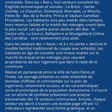
contrastés. Dans les « Bas », huit secteurs cumulent les
fragilités économiques et sociales : Le Butor - Sainte-
Clotilde, Le Chaudron, Domenjod, Marcadet, Le Moufia,
Petite-Île - Bas de la Rivière, Prima et Vauban-Camélias-
Providence. Les habitants sont peu insérés dans l’emploi,
leurs revenus faibles et la moitié des ménages vivent dans
le parc social. Les quatre autres secteurs des Bas - le
Centre-ville, La Source, Bellepierre et Montgaillard-Colline
des Camélias - sont relativement plus aisés.
Dans les secteurs des « Hauts » et à « mi-pente », domine le
modèle familial traditionnel du couple avec enfant(s). Les
habitants en âge de travailler sont mieux insérés sur le
marché du travail et les ménages plus souvent
propriétaires de leur logement que dans le reste de la
commune.
Réalisé en partenariat entre la Ville de Saint-Denis et
l’Insee, cet ouvrage présente un vaste ensemble de
données chiffrées et commentées sur le parc de
logements, notamment sociaux, et les caractéristiques
socio-économiques de la population dionysienne. Il s’ouvre
sur un article de synthèse présentant une analyse
transversale des 18 secteurs communaux. Ensuite, chaque
secteur est décrit à travers une double-page offrant 12
indicateurs représentés sous forme graphique, et un