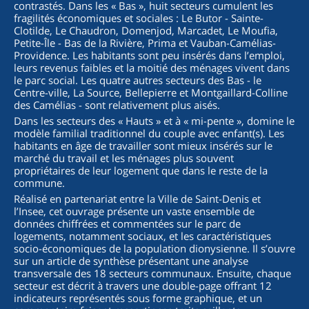
contrastés. Dans les « Bas », huit secteurs cumulent les
fragilités économiques et sociales : Le Butor - Sainte-
Clotilde, Le Chaudron, Domenjod, Marcadet, Le Moufia,
Petite-Île - Bas de la Rivière, Prima et Vauban-Camélias-
Providence. Les habitants sont peu insérés dans l’emploi,
leurs revenus faibles et la moitié des ménages vivent dans
le parc social. Les quatre autres secteurs des Bas - le
Centre-ville, La Source, Bellepierre et Montgaillard-Colline
des Camélias - sont relativement plus aisés.
Dans les secteurs des « Hauts » et à « mi-pente », domine le
modèle familial traditionnel du couple avec enfant(s). Les
habitants en âge de travailler sont mieux insérés sur le
marché du travail et les ménages plus souvent
propriétaires de leur logement que dans le reste de la
commune.
Réalisé en partenariat entre la Ville de Saint-Denis et
l’Insee, cet ouvrage présente un vaste ensemble de
données chiffrées et commentées sur le parc de
logements, notamment sociaux, et les caractéristiques
socio-économiques de la population dionysienne. Il s’ouvre
sur un article de synthèse présentant une analyse
transversale des 18 secteurs communaux. Ensuite, chaque
secteur est décrit à travers une double-page offrant 12
indicateurs représentés sous forme graphique, et un