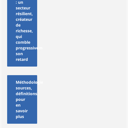
: un
secteur
résilient,
créateur
de
richesse,
qui
comble
progressivement
son
retard
Méthodologie,
sources,
définitions,
pour
en
savoir
plus