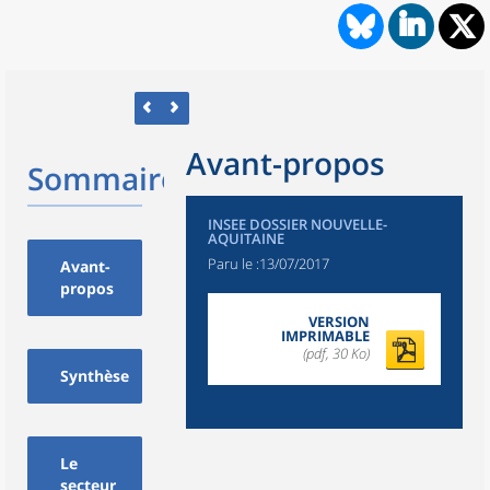
Avant-propos
Sommaire
INSEE DOSSIER NOUVELLE-
AQUITAINE
Paru le :
13/07/2017
Avant-
propos
VERSION
IMPRIMABLE
(pdf, 30 Ko)
Synthèse
Le
secteur