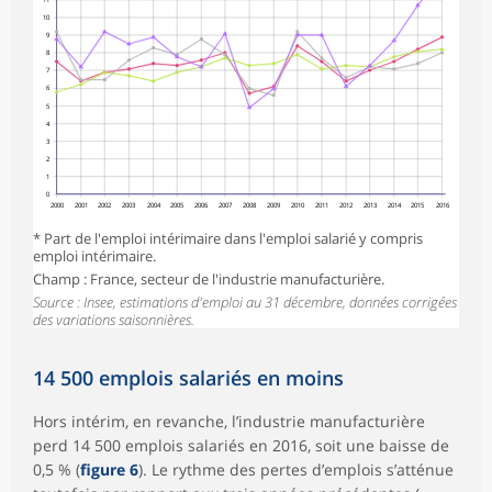
10
9
8
7
6
5
4
3
2
1
0
2000
2001
2002
2003
2004
2005
2006
2007
2008
2009
2010
2011
2012
2013
2014
2015
2016
* Part de l'emploi intérimaire dans l'emploi salarié y compris
emploi intérimaire.
Champ : France, secteur de l'industrie manufacturière.
Source : Insee, estimations d'emploi au 31 décembre, données corrigées
des variations saisonnières.
14 500 emplois salariés en moins
Hors intérim, en revanche, l’industrie manufacturière
perd 14 500 emplois salariés en 2016, soit une baisse de
0,5 % (
figure 6
). Le rythme des pertes d’emplois s’atténue