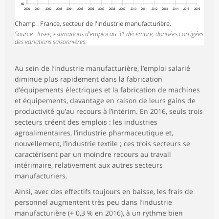
60
2000
2001
2002
2003
2004
2005
2006
2007
2008
2009
2010
2011
2012
2013
2014
2015
2016
Champ : France, secteur de l'industrie manufacturière.
Source : Insee, estimations d'emploi au 31 décembre, données corrigées
des variations saisonnières.
Au sein de l’industrie manufacturière, l’emploi salarié
diminue plus rapidement dans la fabrication
d’équipements électriques et la fabrication de machines
et équipements, davantage en raison de leurs gains de
productivité qu’au recours à l’intérim. En 2016, seuls trois
secteurs créent des emplois : les industries
agroalimentaires, l’industrie pharmaceutique et,
nouvellement, l’industrie textile ; ces trois secteurs se
caractérisent par un moindre recours au travail
intérimaire, relativement aux autres secteurs
manufacturiers.
Ainsi, avec des effectifs toujours en baisse, les frais de
personnel augmentent très peu dans l’industrie
manufacturière (+ 0,3 % en 2016), à un rythme bien