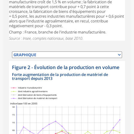
manufacturière croît de 1,5 % en volume ; la fabrication de
matériels de transport contribue pour + 0,7 point à cette
croissance, la fabrication de biens d'équipements pour
+ 0,5 point, les autres industries manufacturières pour + 0,6 point
alors que l'industrie agroalimentaire, en recul, contribue
négativement pour - 0,3 point.
Champ : France, branche de l'industrie manufacturière.
Source : Insee, comptes nationaux, base 2010.
Figure 2 - Évolution de la production en volume
Forte augmentation de la production de matériel de
transport depuis 2013
symboles_defaut.xml,rond
symboles_defaut.xml,losange
symboles_defaut.xml,carre
symboles_defaut.xml,triangle
Industrie manufacturière
dont industrie agroalimentaire
dont fabrication de biens d'équipements
dont fabrication de matériel de transport
indice base 100 en 2000
120
115
110
105