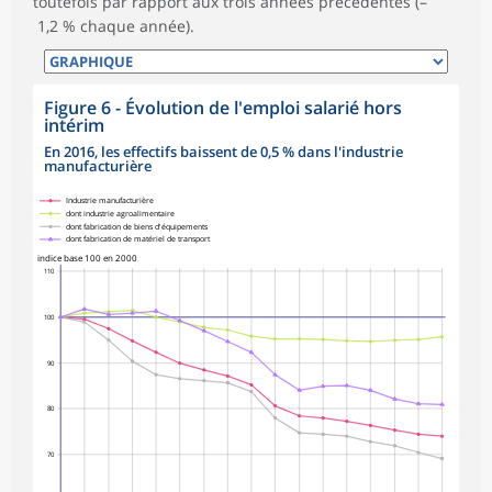
toutefois par rapport aux trois années précédentes (–
1,2 % chaque année).
Figure 6 - Évolution de l'emploi salarié hors
intérim
En 2016, les effectifs baissent de 0,5 % dans l'industrie
manufacturière
symboles_defaut.xml,rond
symboles_defaut.xml,losange
symboles_defaut.xml,carre
symboles_defaut.xml,triangle
Industrie manufacturière
dont industrie agroalimentaire
dont fabrication de biens d'équipements
dont fabrication de matériel de transport
indice base 100 en 2000
110
100
90
80
70