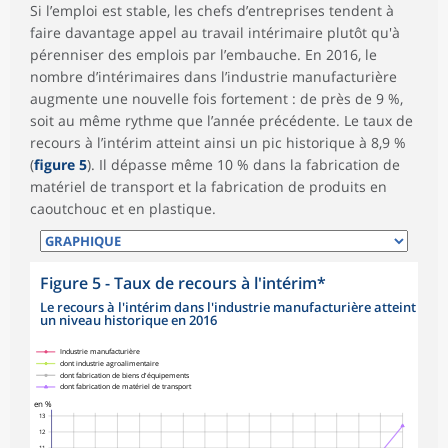
Si l’emploi est stable, les chefs d’entreprises tendent à
faire davantage appel au travail intérimaire plutôt qu'à
pérenniser des emplois par l’embauche. En 2016, le
nombre d’intérimaires dans l’industrie manufacturière
augmente une nouvelle fois fortement : de près de 9 %,
soit au même rythme que l’année précédente. Le taux de
recours à l’intérim atteint ainsi un pic historique à 8,9 %
(
figure 5
). Il dépasse même 10 % dans la fabrication de
matériel de transport et la fabrication de produits en
caoutchouc et en plastique.
Figure 5 - Taux de recours à l'intérim*
Le recours à l'intérim dans l'industrie manufacturière atteint
un niveau historique en 2016
symboles_defaut.xml,rond
symboles_defaut.xml,losange
symboles_defaut.xml,carre
symboles_defaut.xml,triangle
Industrie manufacturière
dont industrie agroalimentaire
dont fabrication de biens d'équipements
dont fabrication de matériel de transport
en %
13
12
11