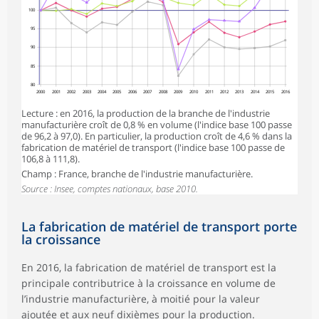
100
95
90
85
80
2000
2001
2002
2003
2004
2005
2006
2007
2008
2009
2010
2011
2012
2013
2014
2015
2016
Lecture : en 2016, la production de la branche de l'industrie
manufacturière croît de 0,8 % en volume (l'indice base 100 passe
de 96,2 à 97,0). En particulier, la production croît de 4,6 % dans la
fabrication de matériel de transport (l'indice base 100 passe de
106,8 à 111,8).
Champ : France, branche de l'industrie manufacturière.
Source : Insee, comptes nationaux, base 2010.
La fabrication de matériel de transport porte
la croissance
En 2016, la fabrication de matériel de transport est la
principale contributrice à la croissance en volume de
l’industrie manufacturière, à moitié pour la valeur
ajoutée et aux neuf dixièmes pour la production.