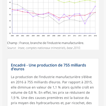
45
40
35
30
25
20
2000
2001
2002
2003
2004
2005
2006
2007
2008
2009
2010
2011
2012
2013
2014
2015
2016
Champ : France, branche de l'industrie manufacturière.
Source : Insee, comptes nationaux trimestriels, base 2010.
Encadré - Une production de 755 milliards
d’euros
La production de l’industrie manufacturière s’élève
en 2016 à 755 milliards d’euros. Par rapport à 2015,
elle diminue en valeur de 1,1 % alors qu’elle croît en
volume de 0,8 %. En effet, les prix se réduisent de
1,9 %. Une des causes premières est la baisse du
prix moyen des hydrocarbures et, par ricochet, des