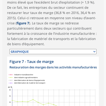
moins élevé que l’excédent brut d’exploitation (+ 1,9 %).
De ce fait, les entreprises du secteur continuent de
restaurer leur taux de marge (36,8 % en 2016, 36,4 % en
2015). Celui-ci retrouve en moyenne son niveau d’avant-
crise (
figure 7
). Le taux de marge se redresse
particulièrement dans deux secteurs qui contribuent
fortement à la croissance de l’industrie manufacturière :
la fabrication de matériel de transports et la fabrication
de biens d’équipement.
Figure 7 - Taux de marge
Restauration des marges dans les activités manufacturières
symboles_defaut.xml,rond
symboles_defaut.xml,losange
symboles_defaut.xml,carre
symboles_defaut.xml,triangle
Industrie manufacturière
dont industrie agroalimentaire
dont fabrication de biens d'équipements
dont fabrication de matériel de transport
en %
60
55
50