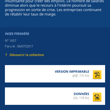
insuffisante pour créer des emplois. Le nombre de salariés
diminue alors que le recours à l’intérim poursuit sa
progression en sortie de crise. Les entreprises continuent
de rétablir leur taux de marge.
INSEE PREMIÈRE
o
N
1657
Paru le :
06/07/2017
Découvrir la collection
VERSION IMPRIMABLE
(pdf, 725 Ko)
DONNÉES
(xls, 139 Ko)