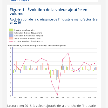
Figure 1 - Évolution de la valeur ajoutée en
volume
Accélération de la croissance de l’industrie manufacturière
en 2016
symboles_defaut.xml,rond
Industrie agroalimentaire
Fabrication de biens d'équipements
Fabrication de matériel de transport
Autres industries manufacturières
Industrie manufacturière (évolution)
évolution en %, contributions par branche à l’évolution en points
5
4
3
2
1
0
-1
-2
-3
-4
-5
-6
2001
2002
2003
2004
2005
2006
2007
2008
2009
2010
2011
2012
2013
2014
2015
2016
Lecture : en 2016, la valeur ajoutée de la branche de l'industrie