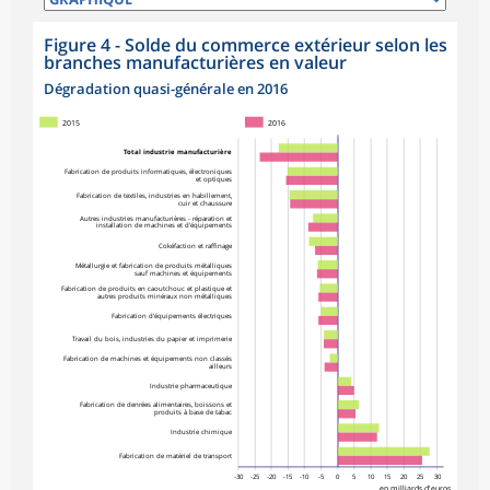
Figure 4 - Solde du commerce extérieur selon les
branches manufacturières en valeur
Dégradation quasi-générale en 2016
2015
2016
Total industrie manufacturière
Fabrication de produits informatiques, électroniques
et optiques
Fabrication de textiles, industries en habillement,
cuir et chaussure
Autres industries manufacturières - réparation et
installation de machines et d'équipements
Cokéfaction et raffinage
Métallurgie et fabrication de produits métalliques
sauf machines et équipements
Fabrication de produits en caoutchouc et plastique et
autres produits minéraux non métalliques
Fabrication d'équipements électriques
Travail du bois, industries du papier et imprimerie
Fabrication de machines et équipements non classés
ailleurs
Industrie pharmaceutique
Fabrication de denrées alimentaires, boissons et
produits à base de tabac
Industrie chimique
Fabrication de matériel de transport
-30
-25
-20
-15
-10
-5
0
5
10
15
20
25
30
en milliards d'euros