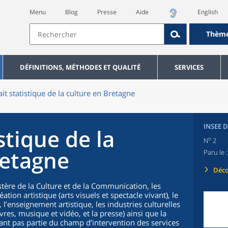
Menu
Blog
Presse
Aide
English
Thèm
DÉFINITIONS, MÉTHODES ET QUALITÉ
SERVICES
ait statistique de la culture en Bretagne
INSEE 
stique de la
o
N
2
retagne
Paru le 
Déco
stère de la Culture et de la Communication, les
ation artistique (arts visuels et spectacle vivant), le
 l’enseignement artistique, les industries culturelles
res, musique et vidéo, et la presse) ainsi que la
isant pas partie du champ d’intervention des services