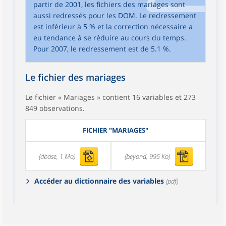
partir de 2001, les fichiers des mariages sont
aussi redressés pour les DOM. Le redressement
est inférieur à 5 % et la correction nécessaire a
eu tendance à se réduire au cours du temps.
Pour 2007, le redressement est de 5.1 %.
Le fichier des mariages
Le fichier « Mariages » contient 16 variables et 273
849 observations.
FICHIER "MARIAGES"
(dbase, 1 Mo)
(beyond, 995 Ko)
Accéder au dictionnaire des variables
(pdf)