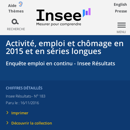
English
Aide
Thèmes
Presse
RECHERCHE
MENU
Activité, emploi et chômage en
2015 et en séries longues
Enquête emploi en continu - Insee Résultats
CHIFFRES DÉTAILLÉS
o
Insee Résultats– N
183
Paru le :
16/11/2016
Imprimer
Découvrir la collection