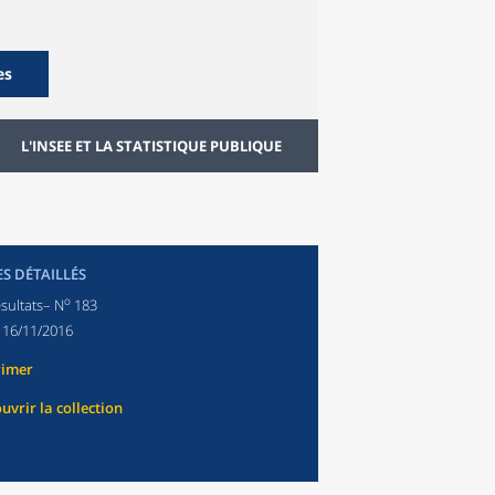
es
L'INSEE ET LA STATISTIQUE PUBLIQUE
ES DÉTAILLÉS
o
sultats– N
183
:
16/11/2016
rimer
uvrir la collection