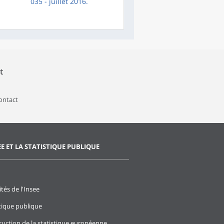
035 - juillet 2016.
t
contact
EE ET LA STATISTIQUE PUBLIQUE
ités de l'Insee
stique publique
ruction de la statistique européenne