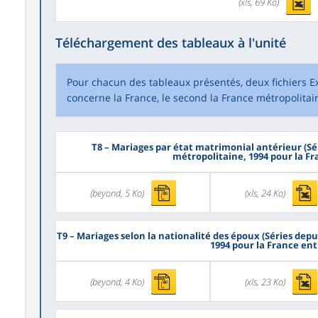
(xls, 69 Ko)
Téléchargement des tableaux à l'unité
Pour chacun des tableaux présentés, deux fichiers Ex
concerne la France, le second la France métropolitai
T8
– Mariages par état matrimonial antérieur (Sér
métropolitaine, 1994 pour la Fr
(beyond, 5 Ko)
(xls, 24 Ko)
T9
– Mariages selon la nationalité des époux (Séries depu
1994 pour la France ent
(beyond, 4 Ko)
(xls, 23 Ko)