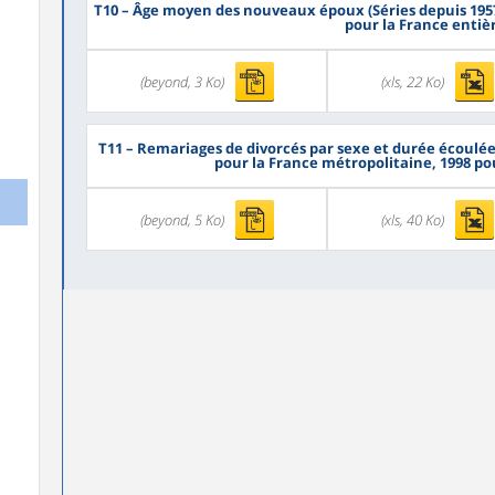
T10
– Âge moyen des nouveaux époux (Séries depuis 1957
pour la France entiè
(beyond, 3 Ko)
(xls, 22 Ko)
T11
– Remariages de divorcés par sexe et durée écoulée 
pour la France métropolitaine, 1998 po
(beyond, 5 Ko)
(xls, 40 Ko)