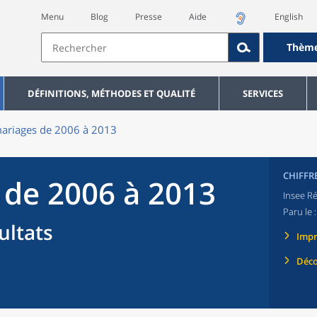
Menu
Blog
Presse
Aide
English
Thèm
DÉFINITIONS, MÉTHODES ET QUALITÉ
SERVICES
ariages de 2006 à 2013
CHIFFR
 de 2006 à 2013
Insee Ré
Paru le 
sultats
Imp
Déco