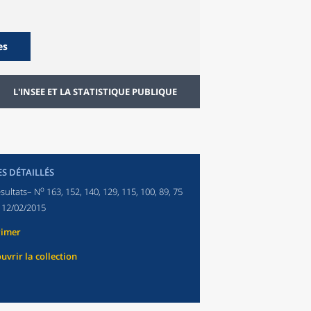
es
L'INSEE ET LA STATISTIQUE PUBLIQUE
ES DÉTAILLÉS
o
sultats– N
163, 152, 140, 129, 115, 100, 89, 75
:
12/02/2015
rimer
uvrir la collection