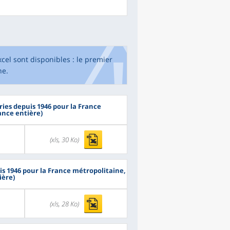
cel sont disponibles : le premier
ne.
ies depuis 1946 pour la France
ance entière)
(xls, 30 Ko)
is 1946 pour la France métropolitaine,
ière)
(xls, 28 Ko)