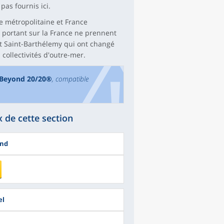
pas fournis ici.
e métropolitaine et France
 portant sur la France ne prennent
et Saint-Barthélemy qui ont changé
 collectivités d'outre-mer.
l Beyond 20/20®
, compatible
 de cette section
ond
el