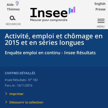
English
Aide
Thèmes
Presse
RECHERCHE
MENU
Activité, emploi et chômage en
2015 et en séries longues
Enquête emploi en continu - Insee Résultats
CHIFFRES DÉTAILLÉS
o
Insee Résultats– N
183
Paru le :
16/11/2016
Imprimer
Découvrir la collection