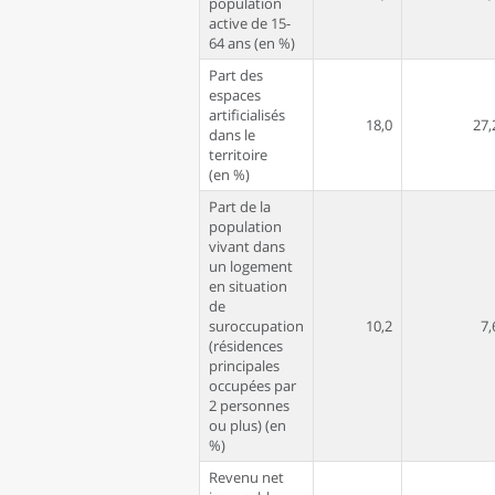
population
active de 15-
64 ans (en %)
Part des
espaces
artificialisés
18,0
27,
dans le
territoire
(en %)
Part de la
population
vivant dans
un logement
en situation
de
suroccupation
10,2
7,
(résidences
principales
occupées par
2 personnes
ou plus) (en
%)
Revenu net