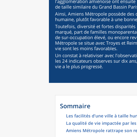
l’agglomération amiénoise ont ensuite
de taille similaire du Grand Bassin Pari
Ainsi, Amiens Métropole possède des ca
humaine, plutôt favorable à une bonne 
Toutefois, diversité et fortes disparité
marqué, part de familles monoparenta
de sur-occupation élevé, ou encore rev
Métropole se situe avec Troyes et Reim
vie sont les moins favorables.
Un constat à relativiser avec l’observa
les 24 indicateurs observes sur dix ans
vie a le plus progressé.
Sommaire
Les facilités d’une ville à taille 
La qualité de vie impactée par le
Amiens Métropole rattrape son r