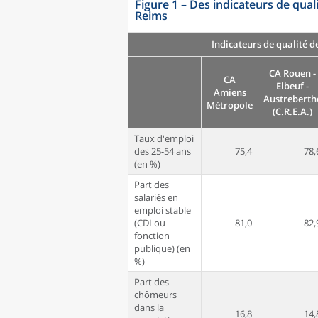
Figure 1
–
Des indicateurs de qual
Reims
Indicateurs de qualité d
CA Rouen -
CA
Elbeuf -
Amiens
Austreberth
Métropole
(C.R.E.A.)
Taux d'emploi
des 25-54 ans
75,4
78,
(en %)
Part des
salariés en
emploi stable
(CDI ou
81,0
82,
fonction
publique) (en
%)
Part des
chômeurs
dans la
16,8
14,