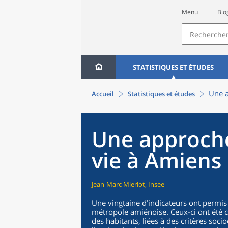
Menu
Blo
STATISTIQUES ET ÉTUDES
Une a
Accueil
Statistiques et études
Une approche
vie à Amiens
Jean-Marc Mierlot, Insee
Une vingtaine d’indicateurs ont permis 
métropole amiénoise. Ceux-ci ont été co
des habitants, liées à des critères so