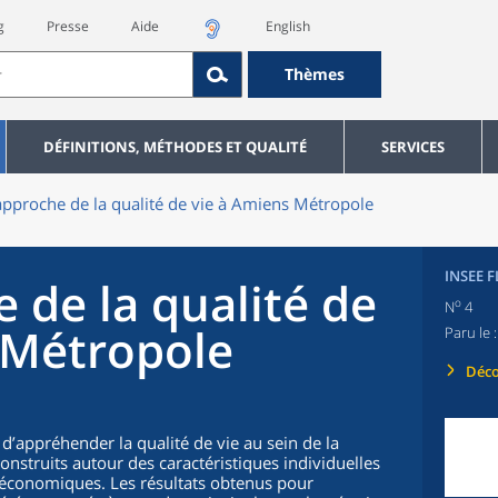
g
Presse
Aide
English
Thèmes
DÉFINITIONS, MÉTHODES ET QUALITÉ
SERVICES
pproche de la qualité de vie à Amiens Métropole
INSEE 
 de la qualité de
o
N
4
 Métropole
Paru le 
Déco
d’appréhender la qualité de vie au sein de la
nstruits autour des caractéristiques individuelles
cioéconomiques. Les résultats obtenus pour