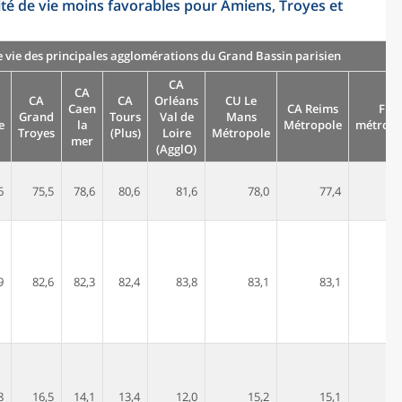
ité de vie moins favorables pour Amiens, Troyes et
e vie des principales agglomérations du Grand Bassin parisien
CA
CA
CA
CA
Orléans
CU Le
Caen
CA Reims
Fra
Grand
Tours
Val de
Mans
e
la
Métropole
métropo
Troyes
(Plus)
Loire
Métropole
mer
(AgglO)
6
75,5
78,6
80,6
81,6
78,0
77,4
9
82,6
82,3
82,4
83,8
83,1
83,1
8
16,5
14,1
13,4
12,0
15,2
15,1