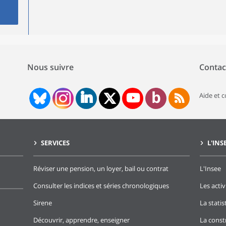
Nous suivre
Contac
Aide et 
SERVICES
L'INS
Réviser une pension, un loyer, bail ou contrat
L'Insee
Consulter les indices et séries chronologiques
Les activ
Sirene
La stati
Découvrir, apprendre, enseigner
La const