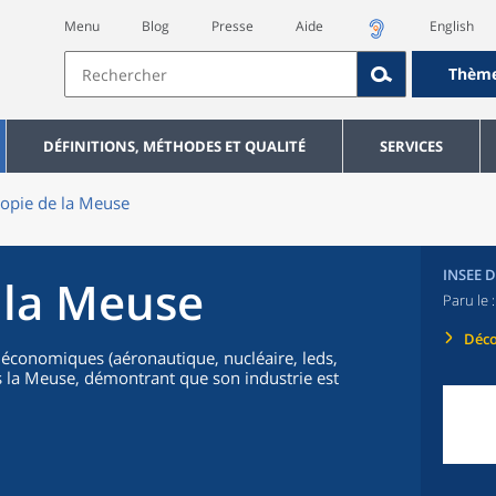
Menu
Blog
Presse
Aide
English
Thèm
DÉFINITIONS, MÉTHODES ET QUALITÉ
SERVICES
opie de la Meuse
INSEE 
 la Meuse
Paru le 
Déco
s économiques (aéronautique, nucléaire, leds,
 la Meuse, démontrant que son industrie est