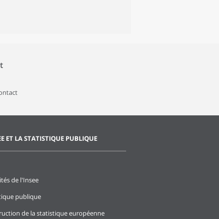
t
contact
EE ET LA STATISTIQUE PUBLIQUE
ités de l'Insee
stique publique
ruction de la statistique européenne