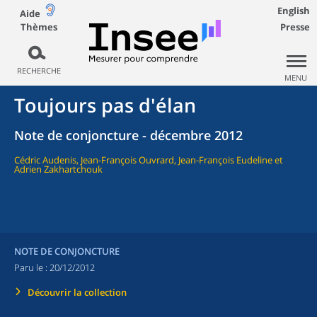
English
Aide
Thèmes
Presse
RECHERCHE
MENU
Toujours pas d'élan
Note de conjoncture - décembre 2012
Cédric Audenis, Jean-François Ouvrard, Jean-François Eudeline et
Adrien Zakhartchouk
NOTE DE CONJONCTURE
Paru le :
20/12/2012
Découvrir la collection