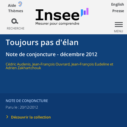
English
Aide
Thèmes
Presse
RECHERCHE
MENU
Toujours pas d'élan
Note de conjoncture - décembre 2012
Cédric Audenis, Jean-François Ouvrard, Jean-François Eudeline et
Adrien Zakhartchouk
NOTE DE CONJONCTURE
Paru le :
20/12/2012
Découvrir la collection