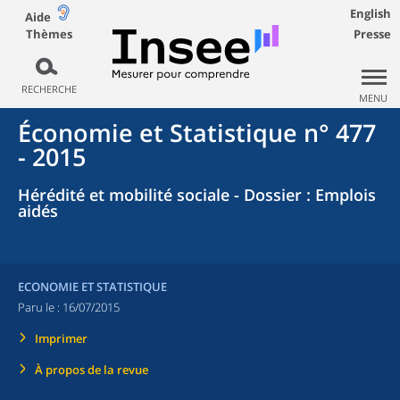
English
Aide
Thèmes
Presse
RECHERCHE
MENU
Économie et Statistique n° 477
- 2015
Hérédité et mobilité sociale - Dossier : Emplois
aidés
ECONOMIE ET STATISTIQUE
Paru le :
16/07/2015
Imprimer
À propos de la revue