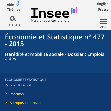
English
Aide
Thèmes
Presse
RECHERCHE
MENU
Économie et Statistique n° 477
- 2015
Hérédité et mobilité sociale - Dossier : Emplois
aidés
ECONOMIE ET STATISTIQUE
Paru le :
16/07/2015
Imprimer
À propos de la revue