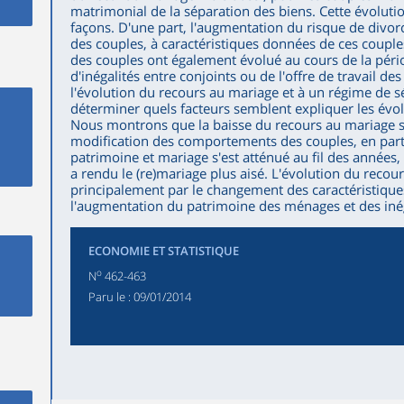
matrimonial de la séparation des biens. Cette évoluti
façons. D'une part, l'augmentation du risque de divo
des couples, à caractéristiques données de ces couples
des couples ont également évolué au cours de la périod
d'inégalités entre conjoints ou de l'offre de travail
l'évolution du recours au mariage et à un régime de s
déterminer quels facteurs semblent expliquer les évo
Nous montrons que la baisse du recours au mariage s
modification des comportements des couples, en partic
patrimoine et mariage s'est atténué au fil des années,
a rendu le (re)mariage plus aisé. L'évolution du recour
principalement par le changement des caractéristiques
l'augmentation du patrimoine des ménages et des inég
ECONOMIE ET STATISTIQUE
o
N
462-463
Paru le :
09/01/2014