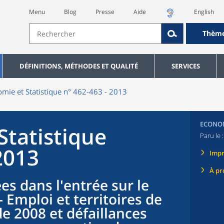
Menu
Blog
Presse
Aide
English
Thèm
DÉFINITIONS, MÉTHODES ET QUALITÉ
SERVICES
mie et Statistique n° 462-463 - 2013
ECONOM
Statistique
Paru le 
2013
Imp
À pr
es dans l'entrée sur le
- Emploi et territoires de
de 2008 et défaillances