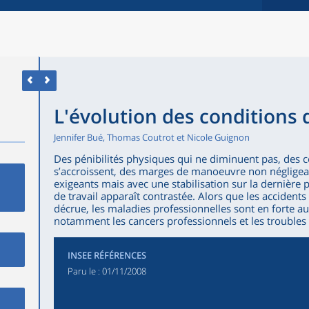
L'évolution des conditions d
Jennifer Bué, Thomas Coutrot et Nicole Guignon
Des pénibilités physiques qui ne diminuent pas, des c
s’accroissent, des marges de manoeuvre non négligeab
exigeants mais avec une stabilisation sur la dernière p
de travail apparaît contrastée. Alors que les accidents
décrue, les maladies professionnelles sont en forte 
notamment les cancers professionnels et les troubles
INSEE RÉFÉRENCES
Paru le :
01/11/2008