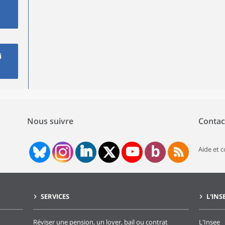
i
Nous suivre
Contac
Aide et 
SERVICES
L'INS
Réviser une pension, un loyer, bail ou contrat
L'Insee