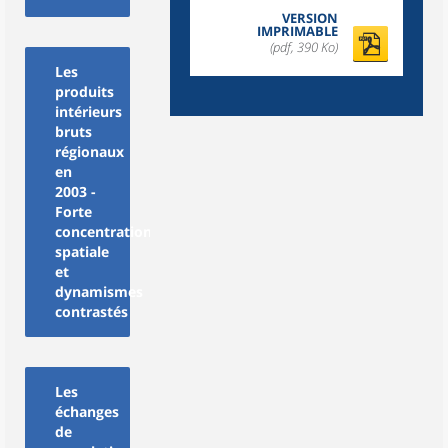
VERSION
IMPRIMABLE
(pdf, 390 Ko)
Les
produits
intérieurs
bruts
régionaux
en
2003 -
Forte
concentration
spatiale
et
dynamismes
contrastés
Les
échanges
de