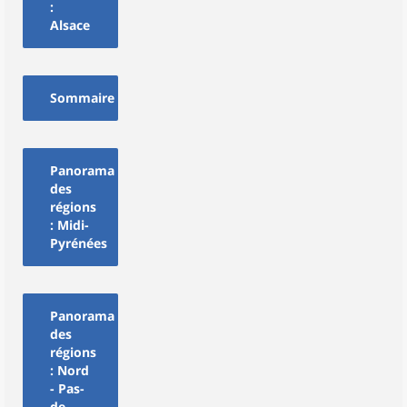
:
Alsace
Sommaire
Panorama
des
régions
: Midi-
Pyrénées
Panorama
des
régions
: Nord
- Pas-
de-