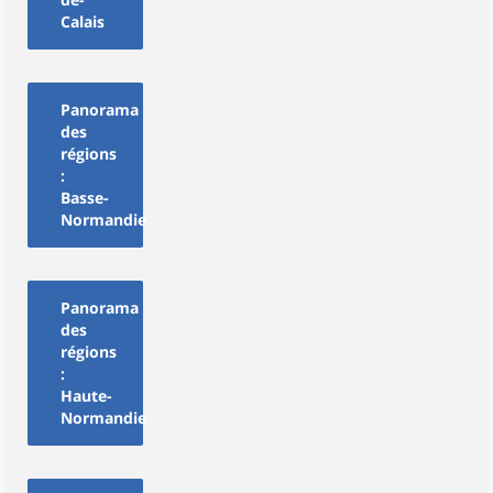
Calais
Panorama
des
régions
:
Basse-
Normandie
Panorama
des
régions
:
Haute-
Normandie