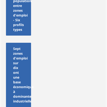
population
entre
zones
d'emploi
- Six
profils
types
Sept
zones
d'emploi
sur
dix
ont
une
base
économique
à
dominante
industrielle