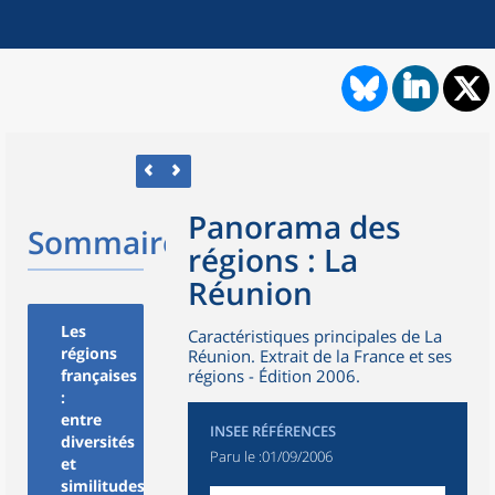
Panorama des
Sommaire
régions : La
Réunion
Les
Caractéristiques principales de La
régions
Réunion. Extrait de la France et ses
françaises
régions - Édition 2006.
:
entre
INSEE RÉFÉRENCES
diversités
Paru le :
01/09/2006
et
similitudes