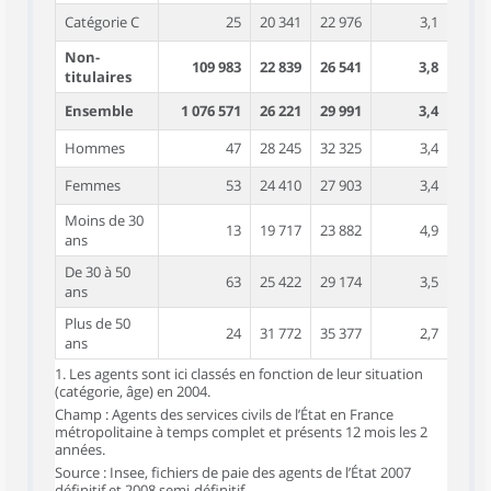
Catégorie C
25
20 341
22 976
3,1
Non-
109 983
22 839
26 541
3,8
titulaires
Ensemble
1 076 571
26 221
29 991
3,4
Hommes
47
28 245
32 325
3,4
Femmes
53
24 410
27 903
3,4
Moins de 30
13
19 717
23 882
4,9
ans
De 30 à 50
63
25 422
29 174
3,5
ans
Plus de 50
24
31 772
35 377
2,7
ans
1. Les agents sont ici classés en fonction de leur situation
(catégorie, âge) en 2004.
Champ : Agents des services civils de l’État en France
métropolitaine à temps complet et présents 12 mois les 2
années.
Source : Insee, fichiers de paie des agents de l’État 2007
définitif et 2008 semi-définitif.