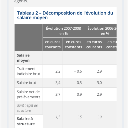
agents.
Tableau 2
–
Décomposition de l'évolution du
salaire moyen
Évolution 2007-2008
Évolution 2006-2007
en %
en %
en euros
en euros
en euros
en euros
courants
constants
courants
constants
Salaire
moyen
Traitement
2,2
− 0,6
2,9
1,3
indiciaire brut
Salaire brut
3,4
0,5
3,0
1,4
Salaire net de
3,7
0,9
2,9
1,4
prélèvements
dont : effet de
structure
1,5
1,5
1,9
1,9
Salaire à
structure