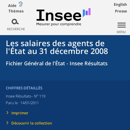
English
Aide
Thèmes
Presse
RECHERCHE
MENU
Les salaires des agents de
l'État au 31 décembre 2008
Fichier Général de l'État - Insee Résultats
CHIFFRES DÉTAILLÉS
o
Insee Résultats– N
119
Paru le :
14/01/2011
Imprimer
Découvrir la collection