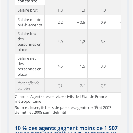
constante
Salaire brut
1,8
− 1,0
1,0
− 0,5
Salaire net de
2,2
− 0,6
0,9
− 0,6
prélèvements
Salaire brut
des
4,0
1,2
3,4
1,9
personnes en
place
Salaire net
des
4,5
1,6
3,3
1,8
personnes en
place
dont : effet de
2,1
2,1
2,3
2,3
carrière
Champ : Agents des services civils de l'État de France
métropolitaine.
Source : Insee, fichiers de paie des agents de l’État 2007
définitif et 2008 semi-définitif.
10 % des agents gagnent moins de 1 507