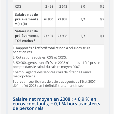
CSG
2 498
2 573
3,0
0,2
Salaire net de
prélèvements
26 930
27 938
3,7
0,9
= (a)-(b)
Salaire net de
prélèvements,
27 197
27 938
2,7
− 0,1
3
TOS exclus
1. Rapportés à l’effectif total et non à celui des seuls
bénéficiaires.
2. Cotisations sociales, CSG et CRDS.
3. 50 000 agents transférés en 2008 n’ont pas ici été pris en
compte dans le calcul du salaire moyen 2007.
Champ : Agents des services civils de l’État de France
métropolitaine.
Source : Insee, fichiers de paie des agents de l’État 2007
définitif et 2008 semi-définitif, traitement Insee.
Salaire net moyen en 2008 : + 0,9 % en
euros constants, − 0,1 % hors transferts
de personnels