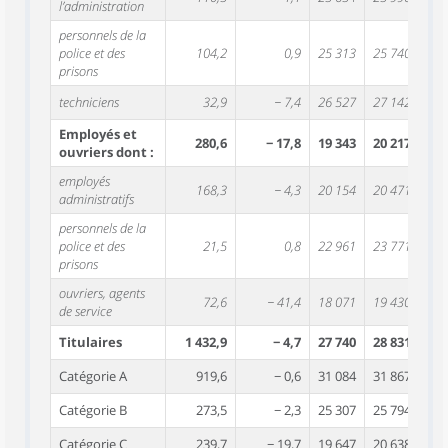
l’administration
personnels de la
police et des
104,2
0,9
25 313
25 740
prisons
techniciens
32,9
− 7,4
26 527
27 142
Employés et
280,6
− 17,8
19 343
20 217
ouvriers dont :
employés
168,3
− 4,3
20 154
20 471
administratifs
personnels de la
police et des
21,5
0,8
22 961
23 771
prisons
ouvriers, agents
72,6
− 41,4
18 071
19 430
de service
Titulaires
1 432,9
− 4,7
27 740
28 831
Catégorie A
919,6
− 0,6
31 084
31 867
Catégorie B
273,5
− 2,3
25 307
25 794
Catégorie C
239,7
− 19,7
19 647
20 638