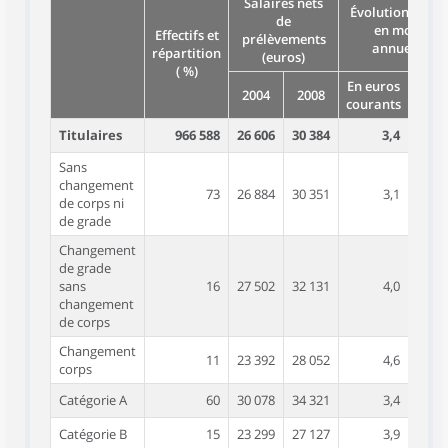
Salaires nets
Évolution 2004/
de
en moyenn
Effectifs et
prélèvements
annuelle ( %
répartition
(euros)
( %)
En euros
En e
2004
2008
courants
cons
Titulaires
966 588
26 606
30 384
3,4
Sans
changement
73
26 884
30 351
3,1
de corps ni
de grade
Changement
de grade
sans
16
27 502
32 131
4,0
changement
de corps
Changement
11
23 392
28 052
4,6
corps
Catégorie A
60
30 078
34 321
3,4
Catégorie B
15
23 299
27 127
3,9