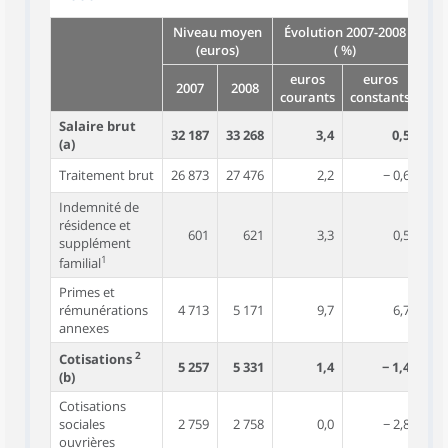
Niveau moyen
Évolution 2007-2008
(euros)
( %)
euros
euros
2007
2008
courants
constants
Salaire brut
32 187
33 268
3,4
0,5
(a)
Traitement brut
26 873
27 476
2,2
− 0,6
Indemnité de
résidence et
601
621
3,3
0,5
supplément
1
familial
Primes et
rémunérations
4 713
5 171
9,7
6,7
annexes
2
Cotisations
5 257
5 331
1,4
− 1,4
(b)
Cotisations
sociales
2 759
2 758
0,0
− 2,8
ouvrières