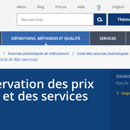
Menu
Blog
Presse
Aide
English
Thèm
DÉFINITIONS, MÉTHODES ET QUALITÉ
SERVICES
Sources statistiques et indicateurs
Liste des sources statistiques
trie et des services
SOURC
rvation des prix
Paru le 
 et des services
Imp