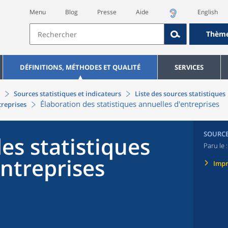
Menu
Blog
Presse
Aide
English
Thèm
DÉFINITIONS, MÉTHODES ET QUALITÉ
SERVICES
Sources statistiques et indicateurs
Liste des sources statistiques
Élaboration des statistiques annuelles d'entreprises
treprises
SOURC
es statistiques
Paru le 
ntreprises
Imp