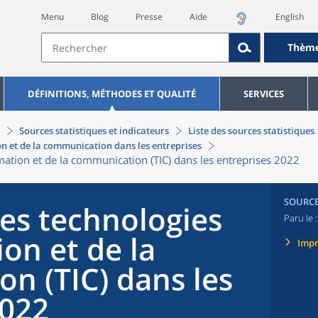
Menu
Blog
Presse
Aide
English
Thèm
DÉFINITIONS, MÉTHODES ET QUALITÉ
SERVICES
Sources statistiques et indicateurs
Liste des sources statistiques
on et de la communication dans les entreprises
rmation et de la communication (TIC) dans les entreprises 2022
SOURC
les technologies
Paru le 
ion et de la
Imp
n (TIC) dans les
2022