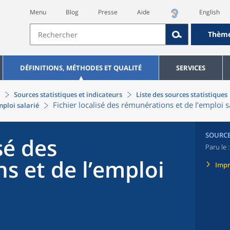
Menu
Blog
Presse
Aide
English
Thèm
DÉFINITIONS, MÉTHODES ET QUALITÉ
SERVICES
Sources statistiques et indicateurs
Liste des sources statistiques
Fichier localisé des rémunérations et de l’emploi 
mploi salarié
SOURC
sé des
Paru le 
s et de l’emploi
Imp