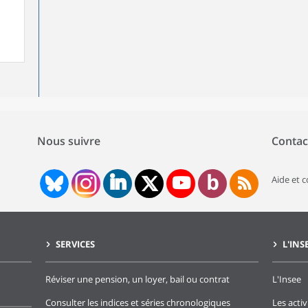
Nous suivre
Contac
Aide et 
SERVICES
L'INS
Réviser une pension, un loyer, bail ou contrat
L'Insee
Consulter les indices et séries chronologiques
Les activ