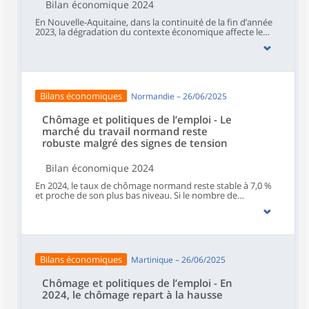
Bilan économique 2024
En Nouvelle-Aquitaine, dans la continuité de la fin d’année
2023, la dégradation du contexte économique affecte le
marché du travail : les offres d’emploi enregistrées par
France Travail et les recrutements sont orientés à la baisse
et contribuent à une hausse de la demande d’emploi en
2024.Par ailleurs, l’utilisation des dispositifs d’aide à
l’insertion professionnelle est en repli quasi généralisé en
2024. Seuls les contrats d’apprentissage repartent à la
Bilans économiques
Normandie – 26/06/2025
hausse et le recours aux Contrats d’Engagement Jeunes,
mesure récente, se développe.
Chômage et politiques de l’emploi - Le
marché du travail normand reste
robuste malgré des signes de tension
Bilan économique 2024
En 2024, le taux de chômage normand reste stable à 7,0 %
et proche de son plus bas niveau. Si le nombre de
demandeurs d’emploi progresse en catégorie A, en
particulier chez les plus jeunes et les hommes, le nombre
d’inscrits à France Travail reste orienté à la baisse sur les
trois dernières années. Malgré ce climat légèrement moins
favorable pour l’emploi, l’apprentissage continue de
progresser avec, pour la première fois, plus de
Bilans économiques
Martinique – 26/06/2025
40 000 nouveaux contrats. Les autres mesures pour l’emploi
ont été moins sollicitées, en particulier le contrat
d’engagement jeune et le contrat de professionnalisation.
Chômage et politiques de l’emploi - En
Les difficultés de recrutement persistent dans les mêmes
2024, le chômage repart à la hausse
secteurs d’activité qu’en 2023, mais avec une aggravation