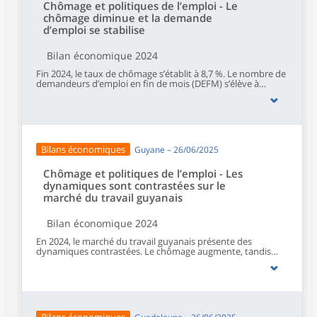
Chômage et politiques de l’emploi - Le
chômage diminue et la demande
d’emploi se stabilise
Bilan économique 2024
Fin 2024, le taux de chômage s’établit à 8,7 %. Le nombre de
demandeurs d’emploi en fin de mois (DEFM) s’élève à
512 990 en fin d’année 2024 pour les catégories A, B, C soit
une quasi-stagnation sur l’ensemble de l’année.
Bilans économiques
Guyane – 26/06/2025
Chômage et politiques de l’emploi - Les
dynamiques sont contrastées sur le
marché du travail guyanais
Bilan économique 2024
En 2024, le marché du travail guyanais présente des
dynamiques contrastées. Le chômage augmente, tandis
que le halo du chômage diminue. Le nombre de
demandeurs d’emploi atteint un niveau record, suggérant
une meilleure mobilisation des publics auparavant éloignés
de l’emploi. Dans le même temps, les aides à l’emploi
ralentissent, les contrats aidés reculent nettement et
l’accompagnement des jeunes se replie. À l’inverse,