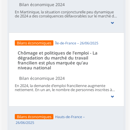
dans les métiers de la santé et de l’aide à domicile.
Bilan économique 2024
En Martinique, la situation conjoncturelle peu dynamique
de 2024 a des conséquences défavorables sur le marché du
travail. Le taux de chômage repart à la hausse, ainsi que le
nombre de demandeurs d’emploi inscrits à France Travail
alors que ce dernier reculait depuis deux ans. L’État
continue de subventionner certains types d’emplois aux
moyens de différents dispositifs pour favoriser l’insertion
professionnelle des personnes en difficulté ou éloignées du
Bilans économiques
Île-de-France – 26/06/2025
marché du travail. Toutefois, le nombre de personnes
bénéficiaires de ces aides est en retrait en 2024.
Chômage et politiques de l’emploi - La
dégradation du marché du travail
francilien est plus marquée qu’au
niveau national
Bilan économique 2024
En 2024, la demande d’emploi francilienne augmente
nettement. En un an, le nombre de personnes inscrites à
France Travail et tenues de rechercher un emploi
(catégories A, B, C) augmente de 4,0 % et s’établit, en
moyenne, à 1 006 720 au quatrième trimestre 2024. Parmi
elles, 625 380 personnes sont sans emploi (catégorie A) et
381 340 exercent une activité réduite (catégories B, C), soit
des hausses respectives de 5,0 % et 2,4 %. Le taux de
Bilans économiques
Hauts-de-France –
chômage francilien est quasi stable au quatrième trimestre
et s’élève à 7,0 % de la population active.
26/06/2025