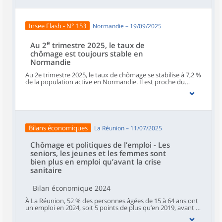
augmentation dans la région comme au niveau national,
avec respectivement +0,2 point et +0,3 point. La hausse est
plus prononcée dans l’Orne et en Seine-Maritime. Dans la
plupart des zones d’emploi normandes, le taux de chômage
Insee Flash - N° 153
Normandie – 19/09/2025
évolue peu, mais des augmentations plus sensibles sont
observées dans les zones d’Argentan, de l’Aigle ou de
Rouen.
e
Au 2
trimestre 2025, le taux de
chômage est toujours stable en
Normandie
Au 2e trimestre 2025, le taux de chômage se stabilise à 7,2 %
de la population active en Normandie. Il est proche du
niveau observé en France métropolitaine, également stable
sur le trimestre à 7,3 %. Sur un an, le taux de chômage est
en légère augmentation dans la région comme en France
métropolitaine (+0,2 point). La hausse est plus marquée
dans l’Orne (+0,5 point) et en Seine-Maritime (+0,3 point).
Dans le même temps, le taux de chômage évolue peu dans
Bilans économiques
La Réunion – 11/07/2025
la majorité des zones d’emploi de Normandie. Il a toutefois
progressé significativement dans les zones d’emploi
d’Argentan, de l’Aigle ou de Rouen.
Chômage et politiques de l’emploi - Les
seniors, les jeunes et les femmes sont
bien plus en emploi qu’avant la crise
sanitaire
Bilan économique 2024
À La Réunion, 52 % des personnes âgées de 15 à 64 ans ont
un emploi en 2024, soit 5 points de plus qu’en 2019, avant la
crise sanitaire de la Covid-19. Le taux d’emploi reste très
inférieur au niveau national (69 %), même si l’écart se réduit