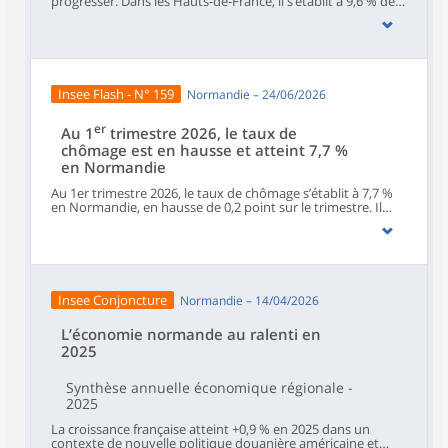
progresser. Dans les Hauts-de-France, il s’établit à 9,6 % de
la population active en fin d’année. La région enregistre la
plus forte augmentation de France métropolitaine et reste
la plus touchée par le chômage. Le nombre de bénéficiaires
des dispositifs d’aide à l’emploi recule en 2025.
Insee Flash - N° 159
Normandie – 24/06/2026
er
Au 1
trimestre 2026, le taux de
chômage est en hausse et atteint 7,7 %
en Normandie
Au 1er trimestre 2026, le taux de chômage s’établit à 7,7 %
en Normandie, en hausse de 0,2 point sur le trimestre. Il
reste inférieur à celui de la France métropolitaine (7,9 %)
dont la hausse est identique. La Manche demeure le
département normand le moins touché par le chômage,
tandis que la Seine-Maritime enregistre le taux de chômage
le plus élevé.Sur un an, la progression du taux de chômage
atteint 0,6 point en Normandie, un niveau très proche de la
Insee Conjoncture
Normandie – 14/04/2026
moyenne métropolitaine. Cette hausse concerne plus ou
moins fortement toutes les zones d’emploi, à l’exception de
Vire Normandie, Cherbourg-en-Cotentin et Bernay.
L’économie normande au ralenti en
2025
Synthèse annuelle économique régionale -
2025
La croissance française atteint +0,9 % en 2025 dans un
contexte de nouvelle politique douanière américaine et