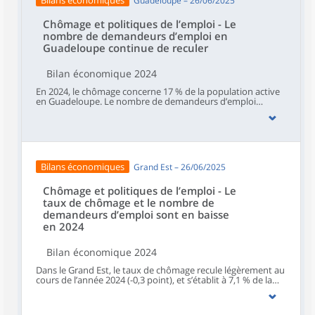
Bilans économiques
Guadeloupe – 26/06/2025
l’apprentissage continue de progresser.
Chômage et politiques de l’emploi - Le
nombre de demandeurs d’emploi en
Guadeloupe continue de reculer
Bilan économique 2024
En 2024, le chômage concerne 17 % de la population active
en Guadeloupe. Le nombre de demandeurs d’emploi
poursuit sa baisse. Parmi ceux-ci, les 25-49 ans bénéficient le
plus de l’amélioration du marché du travail. Dans le même
temps, les aides à l’emploi ralentissent, que ce soit les
contrats aidés ou en alternance. Les mesures
d’accompagnement des jeunes repartent à la hausse.
Bilans économiques
Grand Est – 26/06/2025
Chômage et politiques de l’emploi - Le
taux de chômage et le nombre de
demandeurs d’emploi sont en baisse
en 2024
Bilan économique 2024
Dans le Grand Est, le taux de chômage recule légèrement au
cours de l’année 2024 (-0,3 point), et s’établit à 7,1 % de la
population active à la fin du quatrième trimestre. Au niveau
départemental, le taux de chômage varie de 6,3 % dans le
Bas-Rhin à 9,7 % dans les Ardennes. Le nombre de