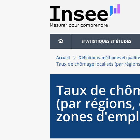
STATISTIQUES ET ÉTUDES
Accueil
Définitions, méthodes et qualité
Taux de chômage localisés (par région
Taux de chôm
(par régions
zones d'empl