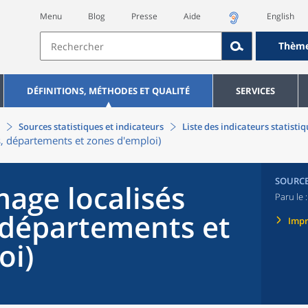
Menu
Blog
Presse
Aide
English
Thèm
DÉFINITIONS, MÉTHODES ET QUALITÉ
SERVICES
Sources statistiques et indicateurs
Liste des indicateurs statisti
s, départements et zones d'emploi)
SOURC
age localisés
Paru le 
, départements et
Imp
oi)